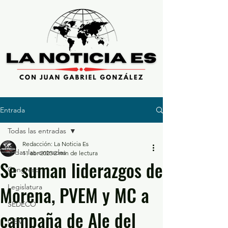
Entrada
Todas las entradas
Redacción: La Noticia Es
Todas las entradas
11 abr 2023
2 min de lectura
Se suman liderazgos de
Congreso
Morena, PVEM y MC a
Legislatura
SEDECO
campaña de Ale del
GEM