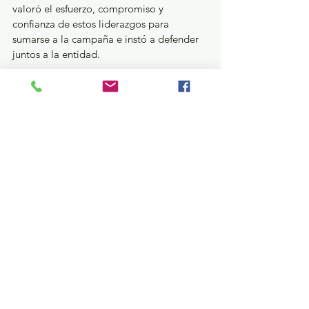
valoró el esfuerzo, compromiso y 
confianza de estos liderazgos para 
sumarse a la campaña e instó a defender 
juntos a la entidad.
En la reunión Del Moral Vela enfatizó que 
este momento demanda de todas y todos 
nosotros, ser absolutamente incluyentes, 
extender la mano a otras y otros 
compañeros de la sociedad y de otras 
expresiones políticas para sumar.
Ver todo
Entradas recientes