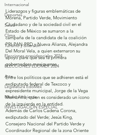
Internacional
Liderazgos y figuras emblemáticas de 
Deportes
Morena, Partido Verde, Movimiento 
Ciudadano y de la sociedad civil en el 
Salud
Estado de México se sumaron a la 
Clima
campaña de la candidata de la coalición 
PRI-PAN-PRD y Nueva Alianza, Alejandra 
Turismo y diversión
Del Moral Vela, a quien externaron su 
Elecciones presidenciales 2024
apoyo para que sea la primera 
gobernadora mexiquense.
ELECCIONES EDOMEX 2024
Arte
Entre los políticos que se adhieren está el 
exdiputado federal de Texcoco y 
Legislatura EdoMéx
expresidente municipal, Jorge de la Vega 
Medio Ambiente
Membrillo, quien es considerado un ícono 
de la izquierda en la entidad.
INVESTIGACIÓN ESPECIAL
Además de Carlos Cadena Corona, 
exdiputado del Verde; Jesús King, 
Consejero Nacional del Partido Verde y 
Coordinador Regional de la zona Oriente 