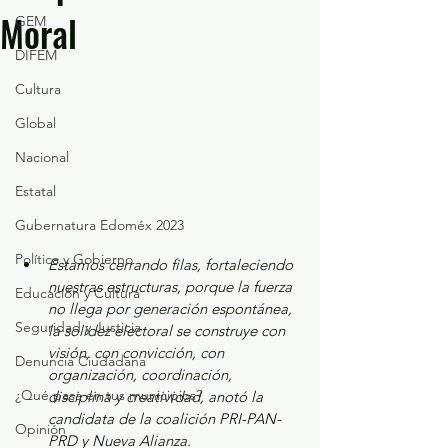
Moral
GEM
DIFEM
Cultura
Global
Nacional
Estatal
Gubernatura Edoméx 2023
Política y Gobierno
Estamos cerrando filas, fortaleciendo 
nuestras estructuras, porque la fuerza 
Educación y Cultura
no llega por generación espontánea, 
Seguridad y Justicia
la solidez electoral se construye con 
visión, con convicción, con 
Denuncia Ciudadana
organización, coordinación, 
¿Qué pasa en tus municipios?
disciplina y creatividad, anotó la  
candidata de la coalición PRI-PAN-
Opinión
PRD y Nueva Alianza.