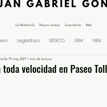
La Noticia Es
Nuevo enlace
Suscribirse
Más
eso
Legislatura
SEDECO
GEM
GEM
ia Es
statal
19 may 2021
Gubernatura Edoméx 2023
1 min de lectura
Política y
a toda velocidad en Paseo Tol
eguridad y Justicia
Denuncia Ciudadana
ios?
Opinión
Internacional
Deportes