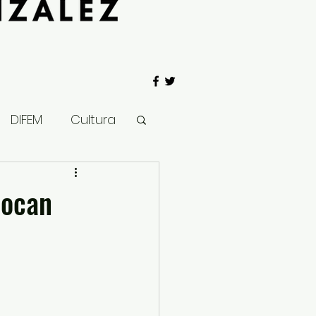
DIFEM
Cultura
 Gobierno
locan
Salud
Clima