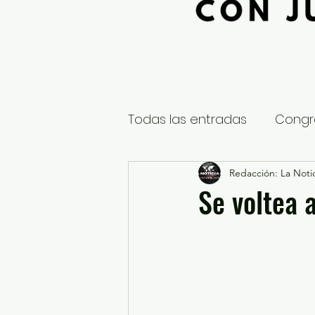
Todas las entradas
Congr
Global
Nacional
Redacción: La Notic
E
Se voltea 
Educación y Cultura
S
¿Qué pasa en tus municip