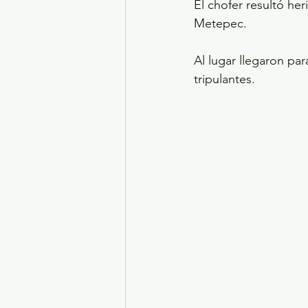
El chofer resultó her
Metepec.
Al lugar llegaron pa
tripulantes.