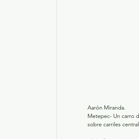
Turismo y diversión
El
Legislatura EdoMéx
Me
Aarón Miranda.
Metepec- Un carro de
sobre carriles centra