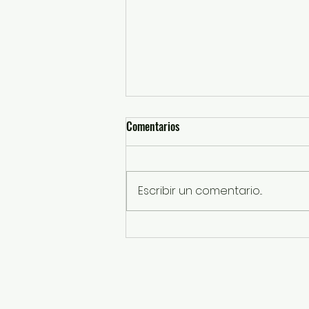
Comentarios
Escribir un comentario...
SSEM detiene a probables
responsables de robos con
violencia a tienda de conveniencia
en Tultepec