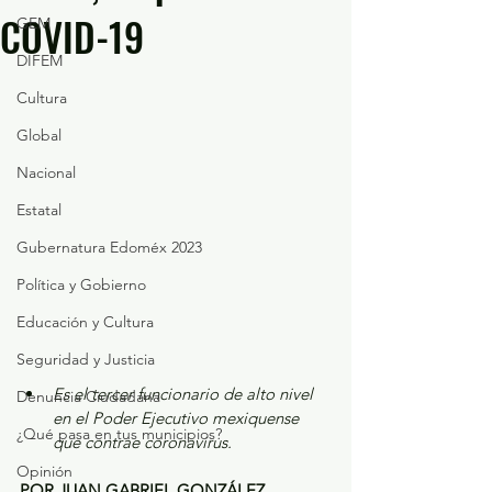
COVID-19
GEM
DIFEM
Cultura
Global
Nacional
Estatal
Gubernatura Edoméx 2023
Política y Gobierno
Educación y Cultura
Seguridad y Justicia
Es el tercer funcionario de alto nivel 
Denuncia Ciudadana
en el Poder Ejecutivo mexiquense 
¿Qué pasa en tus municipios?
que contrae coronavirus.
Opinión
POR JUAN GABRIEL GONZÁLEZ 