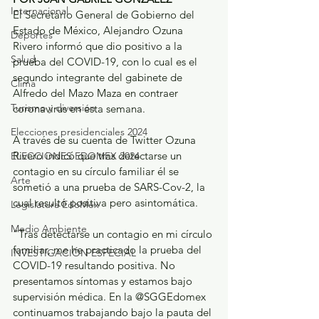
Internacional
El Secretario General de Gobierno del 
Estado de México, Alejandro Ozuna 
Deportes
Rivero informó que dio positivo a la 
Salud
prueba del COVID-19, con lo cual es el 
segundo integrante del gabinete de 
Clima
Alfredo del Mazo Maza en contraer 
Turismo y diversión
coronavirus en esta semana.
Elecciones presidenciales 2024
A través de su cuenta de Twitter Ozuna 
Rivero indicó que tras detectarse un 
ELECCIONES EDOMEX 2024
contagio en su círculo familiar él se 
Arte
sometió a una prueba de SARS-Cov-2, la 
cual resultó positiva pero asintomática.
Legislatura EdoMéx
Medio Ambiente
“Tras detectarse un contagio en mi círculo 
familiar, me he practicado la prueba del 
INVESTIGACIÓN ESPECIAL
COVID-19 resultando positiva. No 
presentamos síntomas y estamos bajo 
supervisión médica. En la @SGGEdomex 
continuamos trabajando bajo la pauta del 