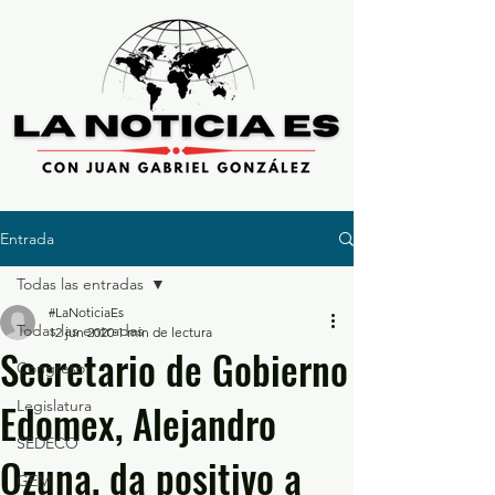
Entrada
Todas las entradas
#LaNoticiaEs
Todas las entradas
12 jun 2020
1 min de lectura
Secretario de Gobierno
Congreso
Edomex, Alejandro
Legislatura
SEDECO
Ozuna, da positivo a
GEM