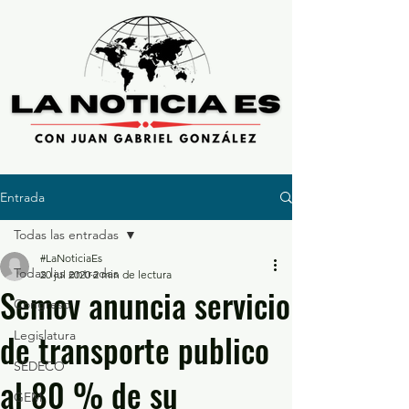
Entrada
Todas las entradas
#LaNoticiaEs
Todas las entradas
20 jul 2020
2 min de lectura
Semov anuncia servicio
Congreso
de transporte publico
Legislatura
SEDECO
al 80 % de su
GEM