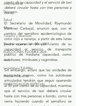
ciento de su capacidad y el servicio de taxi 
Internacional
deberá circular hasta con tres personas a 
Deportes
bordo. 
Salud
El Secretario de Movilidad, Raymundo 
Clima
Martínez Carbajal, anunció que, con el 
cambio del semáforo epidemiológico de 
Turismo y diversión
color rojo a naranja, a partir de este lunes 
Elecciones presidenciales 2024
podrá operar al 80 por ciento de su 
capacidad el servicio de transporte 
ELECCIONES EDOMEX 2024
público de mediana capacidad, como 
autobuses, minibuses y vagonetas.
Arte
Legislatura EdoMéx
Sin embargo, aclaró que las unidades de 
transporte masivo, como los autobuses 
Medio Ambiente
articulados tendrán que seguir operando 
INVESTIGACIÓN ESPECIAL
al 50 por ciento de su capacidad, mientras 
que el servicio de taxi deberá circular 
hasta con tres personas a bordo, como se 
venía haciendo cuando el semáforo se 