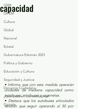
capacidad
GEM
DIFEM
Cultura
Global
Nacional
Estatal
Gubernatura Edoméx 2023
Política y Gobierno
Educación y Cultura
Seguridad y Justicia
• Informa que con esta medida operarán 
Denuncia Ciudadana
unidades de mediana capacidad como 
autobuses, minibuses y vagonetas.
¿Qué pasa en tus municipios?
• Destaca que los autobuses articulados 
Opinión
tendrán que seguir operando al 50 por 