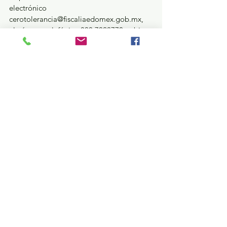
electrónico 
cerotolerancia@fiscaliaedomex.gob.mx, 
el número telefónico 800 7028770, o bien, 
la aplicación FGJEdomex, la cual está 
disponible de manera gratuita para los 
teléfonos inteligentes de los sistemas iOS 
y Android, para que denuncie cualquier 
hecho delictivo.
Seguridad y Justicia
Ver todo
Entradas recientes