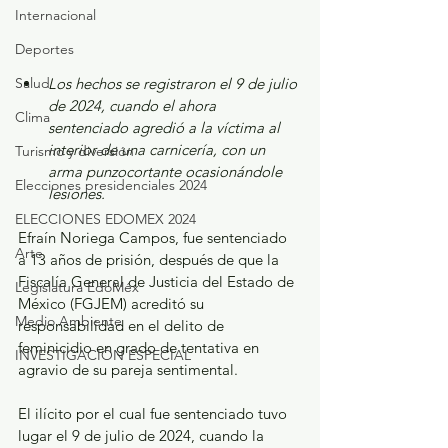
Internacional
Deportes
Salud
Los hechos se registraron el 9 de julio 
de 2024, cuando el ahora 
Clima
sentenciado agredió a la víctima al 
interior de una carnicería, con un 
Turismo y diversión
arma punzocortante ocasionándole 
Elecciones presidenciales 2024
lesiones.
ELECCIONES EDOMEX 2024
Efraín Noriega Campos, fue sentenciado 
Arte
a 13 años de prisión, después de que la 
Fiscalía General de Justicia del Estado de 
Legislatura EdoMéx
México (FGJEM) acreditó su 
Medio Ambiente
responsabilidad en el delito de 
feminicidio en grado de tentativa en 
INVESTIGACIÓN ESPECIAL
agravio de su pareja sentimental.
El ilícito por el cual fue sentenciado tuvo 
lugar el 9 de julio de 2024, cuando la 