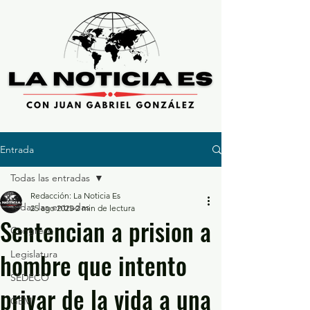
Entrada
Todas las entradas
Redacción: La Noticia Es
Todas las entradas
25 ago 2025
2 min de lectura
Sentencian a prision a
Congreso
hombre que intento
Legislatura
SEDECO
privar de la vida a una
GEM