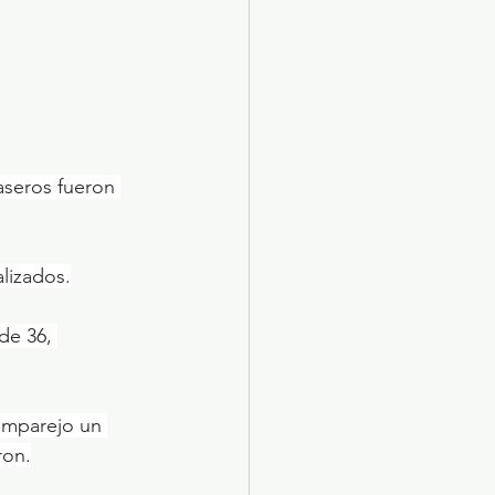
gaseros fueron 
lizados.
de 36, 
 emparejo un 
ron.