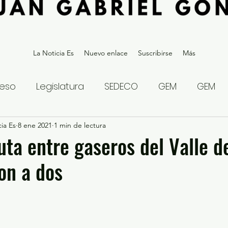
La Noticia Es
Nuevo enlace
Suscribirse
Más
eso
Legislatura
SEDECO
GEM
GEM
ia Es
statal
8 ene 2021
Gubernatura Edoméx 2023
1 min de lectura
Política y
uta entre gaseros del Valle d
on a dos
eguridad y Justicia
Denuncia Ciudadana
ios?
Opinión
Internacional
Deportes