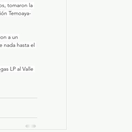
s, tomaron la 
ción Temoaya-
ron a un 
e nada hasta el 
as LP al Valle 