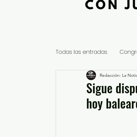
Todas las entradas
Congr
Global
Nacional
Redacción: La Notic
E
Sigue disp
hoy balear
Educación y Cultura
S
¿Qué pasa en tus municip