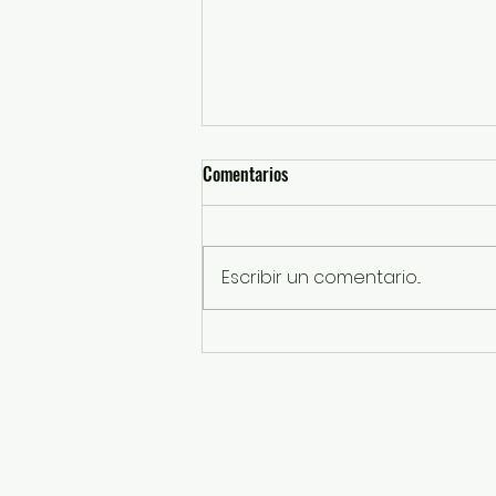
Comentarios
Escribir un comentario...
Enciende Mi Banda El Mexicano la
fiesta por los 200 años de
Almoloya