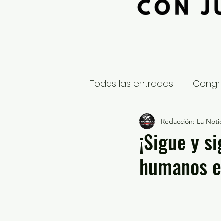
Todas las entradas
Congr
Global
Nacional
Redacción: La Notic
E
¡Sigue y s
humanos en
Educación y Cultura
S
¿Qué pasa en tus municip