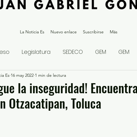
La Noticia Es
Nuevo enlace
Suscribirse
Más
eso
Legislatura
SEDECO
GEM
GEM
ia Es
statal
16 may 2022
Gubernatura Edoméx 2023
1 min de lectura
Política y
igue la inseguridad! Encuentr
 Otzacatipan, Toluca
eguridad y Justicia
Denuncia Ciudadana
ios?
Opinión
Internacional
Deportes