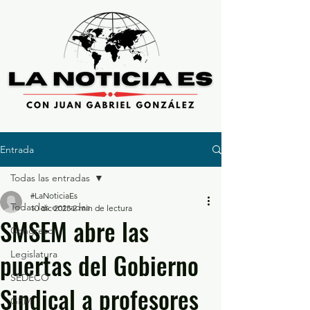
Entrada
Todas las entradas
#LaNoticiaEs
Todas las entradas
10 dic 2023
2 min de lectura
SMSEM abre las
Congreso
puertas del Gobierno
Legislatura
SEDECO
Sindical a profesores
GEM