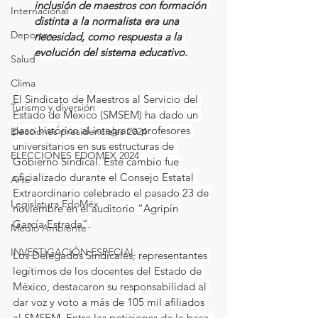
inclusión de maestros con formación 
Internacional
distinta a la normalista era una 
Deportes
necesidad, como respuesta a la 
evolución del sistema educativo.
Salud
Clima
El Sindicato de Maestros al Servicio del 
Turismo y diversión
Estado de México (SMSEM) ha dado un 
paso histórico al integrar a profesores 
Elecciones presidenciales 2024
universitarios en sus estructuras de 
ELECCIONES EDOMEX 2024
Gobierno Sindical. Este cambio fue 
oficializado durante el Consejo Estatal 
Arte
Extraordinario celebrado el pasado 23 de 
Legislatura EdoMéx
noviembre en el auditorio “Agripín 
García Estrada”.
Medio Ambiente
INVESTIGACIÓN ESPECIAL
Los Delegados Sindicales, representantes 
legítimos de los docentes del Estado de 
México, destacaron su responsabilidad al 
dar voz y voto a más de 105 mil afiliados 
al SMSEM. Entre las peticiones de la base, 