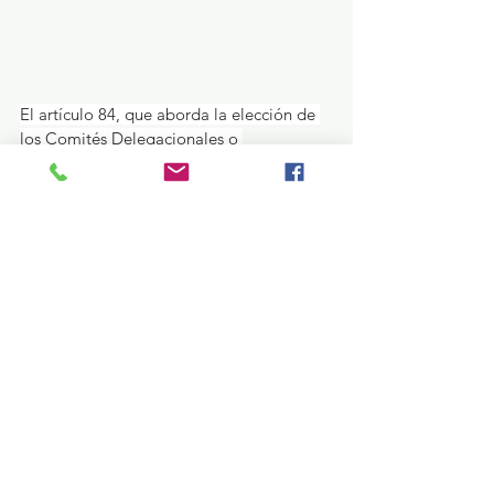
El artículo 84, que aborda la elección de 
los Comités Delegacionales o 
Representaciones Sindicales, no limita la 
formación profesional del candidato a 
Delegado o Representante, permitiendo 
que cualquier profesor de base activo, 
con antigüedad mínima de cinco años, 
pueda participar en la elección de los 
representantes del magisterio mexiquense.
Esta medida representa un avance 
significativo en la apertura democrática 
del SMSEM, consolidando el derecho a 
votar y ser votado para todos los 
profesores afiliados, independientemente 
de su formación académica.