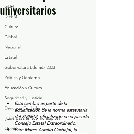
universitarios
GEM
DIFEM
Cultura
Global
Nacional
Estatal
Gubernatura Edoméx 2023
Política y Gobierno
Educación y Cultura
Seguridad y Justicia
Este cambio es parte de la 
Denuncia Ciudadana
actualización de la norma estatutaria 
del SMSEM, oficializado en el pasado 
¿Qué pasa en tus municipios?
Consejo Estatal Extraordinario.
Opinión
Para Marco Aurelio Carbajal, la 