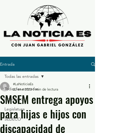
Entrada
Todas las entradas
#LaNoticiaEs
Todas las entradas
22 ene 2023
1 min de lectura
SMSEM entrega apoyos
Congreso
para hijas e hijos con
Legislatura
SEDECO
discapacidad de
GEM