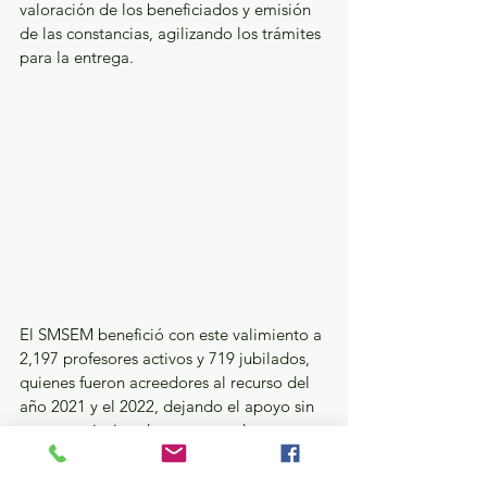
valoración de los beneficiados y emisión 
de las constancias, agilizando los trámites 
para la entrega.
El SMSEM benefició con este valimiento a 
2,197 profesores activos y 719 jubilados, 
quienes fueron acreedores al recurso del 
año 2021 y el 2022, dejando el apoyo sin 
rezagos e invitando a que puedan 
tramitar de manera correcta y en tiempos 
establecidos el beneficio que llegará para 