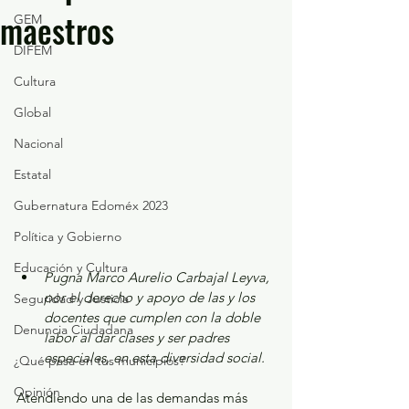
maestros
GEM
DIFEM
Cultura
Global
Nacional
Estatal
Gubernatura Edoméx 2023
Política y Gobierno
Educación y Cultura
Pugna Marco Aurelio Carbajal Leyva, 
por el derecho y apoyo de las y los 
Seguridad y Justicia
docentes que cumplen con la doble 
Denuncia Ciudadana
labor al dar clases y ser padres 
especiales, en esta diversidad social.
¿Qué pasa en tus municipios?
Opinión
Atendiendo una de las demandas más 