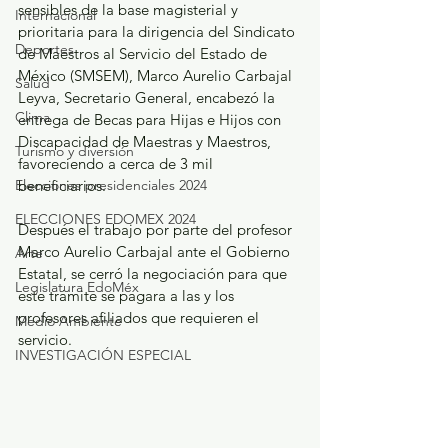
sensibles de la base magisterial y 
Internacional
prioritaria para la dirigencia del Sindicato 
Deportes
de Maestros al Servicio del Estado de 
México (SMSEM), Marco Aurelio Carbajal 
Salud
Leyva, Secretario General, encabezó la 
Clima
entrega de Becas para Hijas e Hijos con 
Discapacidad de Maestras y Maestros, 
Turismo y diversión
favoreciendo a cerca de 3 mil 
Elecciones presidenciales 2024
beneficiarios.
ELECCIONES EDOMEX 2024
Después el trabajo por parte del profesor 
Marco Aurelio Carbajal ante el Gobierno 
Arte
Estatal, se cerró la negociación para que 
Legislatura EdoMéx
este trámite se pagara a las y los 
profesores afiliados que requieren el 
Medio Ambiente
servicio.
INVESTIGACIÓN ESPECIAL