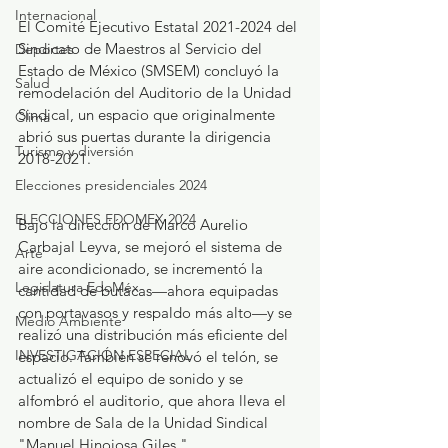
Internacional
El Comité Ejecutivo Estatal 2021-2024 del 
Sindicato de Maestros al Servicio del 
Deportes
Estado de México (SMSEM) concluyó la 
Salud
remodelación del Auditorio de la Unidad 
Sindical, un espacio que originalmente 
Clima
abrió sus puertas durante la dirigencia 
Turismo y diversión
2018-2021.
Elecciones presidenciales 2024
ELECCIONES EDOMEX 2024
Bajo la dirección de Marco Aurelio 
Carbajal Leyva, se mejoró el sistema de 
Arte
aire acondicionado, se incrementó la 
Legislatura EdoMéx
cantidad de butacas—ahora equipadas 
con portavasos y respaldo más alto—y se 
Medio Ambiente
realizó una distribución más eficiente del 
INVESTIGACIÓN ESPECIAL
espacio. También se renovó el telón, se 
actualizó el equipo de sonido y se 
alfombró el auditorio, que ahora lleva el 
nombre de Sala de la Unidad Sindical 
"Manuel Hinojosa Giles."