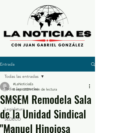
Entrada
Todas las entradas
#LaNoticiaEs
Todas las entradas
8 sept 2024
1 min de lectura
SMSEM Remodela Sala
Congreso
de la Unidad Sindical
Legislatura
SEDECO
"Manuel Hinojosa
GEM