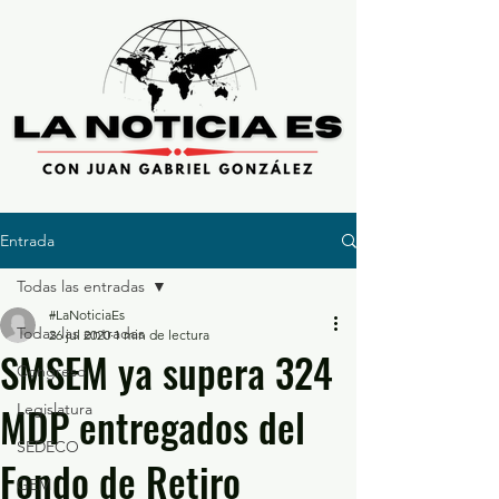
Entrada
Todas las entradas
#LaNoticiaEs
Todas las entradas
26 jul 2020
1 min de lectura
SMSEM ya supera 324
Congreso
MDP entregados del
Legislatura
SEDECO
Fondo de Retiro
GEM