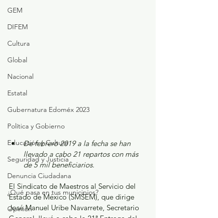
GEM
DIFEM
Cultura
Global
Nacional
Estatal
Gubernatura Edoméx 2023
Política y Gobierno
Educación y Cultura
De febrero 2019 a la fecha se han 
llevado a cabo 21 repartos con más 
Seguridad y Justicia
de 5 mil beneficiarios.
Denuncia Ciudadana
El Sindicato de Maestros al Servicio del 
¿Qué pasa en tus municipios?
Estado de México (SMSEM), que dirige 
José Manuel Uribe Navarrete, Secretario 
Opinión