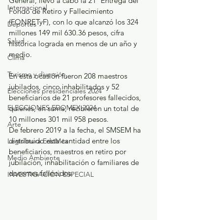
General, llevó a cabo la 21ª Entrega del 
Internacional
Fondo de Retiro y Fallecimiento 
(FONRETyF), con lo que alcanzó los 324 
Deportes
millones 149 mil 630.36 pesos, cifra 
Salud
histórica lograda en menos de un año y 
medio.
Clima
Turismo y diversión
En esta ocasión fueron 208 maestros 
jubilados, cinco inhabilitados y 52 
Elecciones presidenciales 2024
beneficiarios de 21 profesores fallecidos, 
ELECCIONES EDOMEX 2024
quienes, en suma, recibieron un total de 
10 millones 301 mil 958 pesos.
Arte
De febrero 2019 a la fecha, el SMSEM ha 
distribuido esta cantidad entre los 
Legislatura EdoMéx
beneficiarios, maestros en retiro por 
Medio Ambiente
jubilación, inhabilitación o familiares de 
docentes fallecidos.
INVESTIGACIÓN ESPECIAL