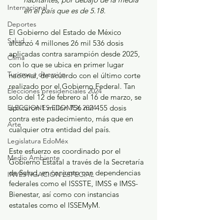
Internacional
en el país que es de 5.18.
Deportes
El Gobierno del Estado de México 
Salud
alcanzó 4 millones 26 mil 536 dosis 
aplicadas contra sarampión desde 2025, 
Clima
con lo que se ubica en primer lugar 
Turismo y diversión
nacional, de acuerdo con el último corte 
realizado por el Gobierno Federal. Tan 
Elecciones presidenciales 2024
solo del 12 de febrero al 16 de marzo, se 
ELECCIONES EDOMEX 2024
aplicaron 1 millón 756 mil 455 dosis 
contra este padecimiento, más que en 
Arte
cualquier otra entidad del país.
Legislatura EdoMéx
Este esfuerzo es coordinado por el 
Medio Ambiente
Gobierno Estatal a través de la Secretaría 
de Salud, en conjunto con dependencias 
INVESTIGACIÓN ESPECIAL
federales como el ISSSTE, IMSS e IMSS-
Bienestar, así como con instancias 
estatales como el ISSEMyM.