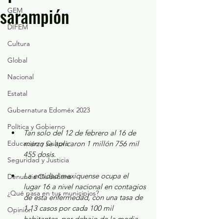
sarampión
GEM
DIFEM
Cultura
Global
Nacional
Estatal
Gubernatura Edoméx 2023
Política y Gobierno
Tan solo del 12 de febrero al 16 de 
Educación y Cultura
marzo se aplicaron 1 millón 756 mil 
455 dosis.
Seguridad y Justicia
La entidad mexiquense ocupa el 
Denuncia Ciudadana
lugar 16 a nivel nacional en contagios 
¿Qué pasa en tus municipios?
de esta enfermedad, con una tasa de 
1.13 casos por cada 100 mil 
Opinión
habitantes, por debajo de la media 