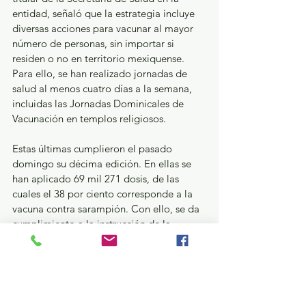
entidad, señaló que la estrategia incluye 
diversas acciones para vacunar al mayor 
número de personas, sin importar si 
residen o no en territorio mexiquense. 
Para ello, se han realizado jornadas de 
salud al menos cuatro días a la semana, 
incluidas las Jornadas Dominicales de 
Vacunación en templos religiosos.
Estas últimas cumplieron el pasado 
domingo su décima edición. En ellas se 
han aplicado 69 mil 271 dosis, de las 
cuales el 38 por ciento corresponde a la 
vacuna contra sarampión. Con ello, se da 
cumplimiento a la instrucción de la 
Gobernadora Delfina Gómez Álvarez, de 
mantener un Gobierno de territorio.
GEM