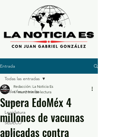
Entrada
Todas las entradas
Redacción: La Noticia Es
Todas las entradas
17 mar
2 min de lectura
Supera EdoMéx 4
Congreso
millones de vacunas
Legislatura
SEDECO
aplicadas contra
GEM