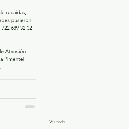
e recaídas, 
ades pusieron 
 722 689 32 02 
 de Atención 
ia Pimentel 
.
Ver todo