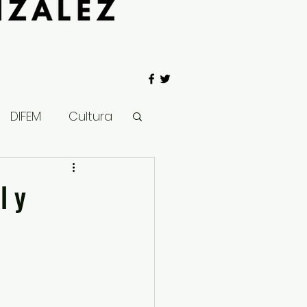
DIFEM
Cultura
 Gobierno
l y
Salud
Clima