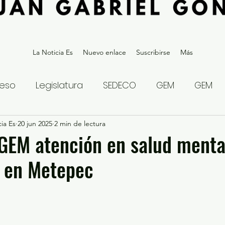
La Noticia Es
Nuevo enlace
Suscribirse
Más
eso
Legislatura
SEDECO
GEM
GEM
ia Es
statal
20 jun 2025
Gubernatura Edoméx 2023
2 min de lectura
Política y
GEM atención en salud menta
s en Metepec
eguridad y Justicia
Denuncia Ciudadana
ios?
Opinión
Internacional
Deportes