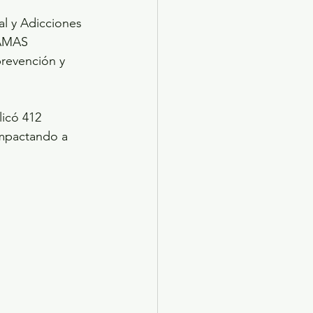
l y Adicciones 
AMAS 
prevención y 
icó 412 
impactando a 