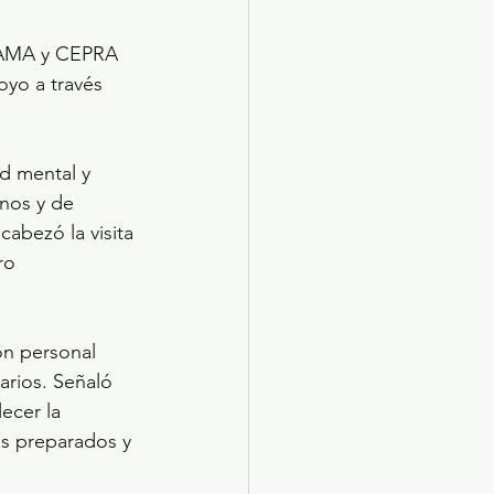
SAMA y CEPRA 
oyo a través 
d mental y 
nos y de 
abezó la visita 
ro 
on personal 
arios. Señaló 
ecer la 
s preparados y 