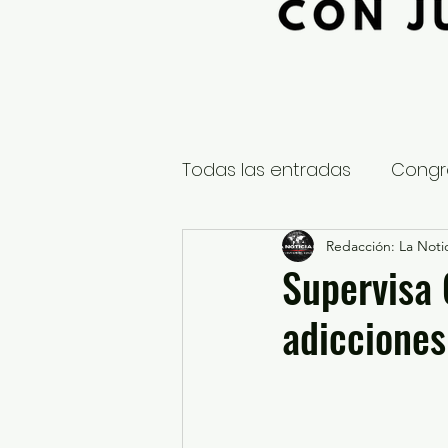
Todas las entradas
Congr
Global
Nacional
Redacción: La Notic
E
Supervisa 
adiccione
Educación y Cultura
S
¿Qué pasa en tus municip