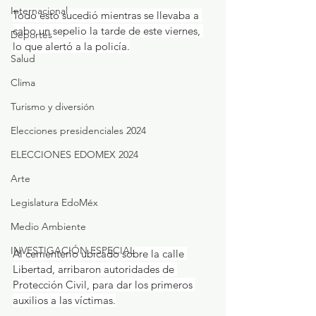
Internacional
Todo esto sucedió mientras se llevaba a 
cabo un sepelio la tarde de este viernes, 
Deportes
lo que alertó a la policía.
Salud
Clima
Turismo y diversión
Elecciones presidenciales 2024
ELECCIONES EDOMEX 2024
Arte
Legislatura EdoMéx
Medio Ambiente
INVESTIGACIÓN ESPECIAL
Al cementerio ubicado sobre la calle 
Libertad, arribaron autoridades de 
Protección Civil, para dar los primeros 
auxilios a las víctimas.