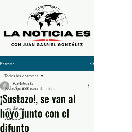
Entrada
Todas las entradas
#LaNoticiaEs
Todas las entradas
10 jul 2020
1 min de lectura
¡Sustazo!, se van al
Congreso
hoyo junto con el
Legislatura
SEDECO
difunto
GEM