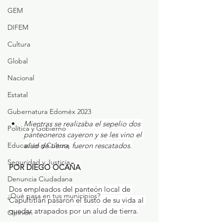
GEM
DIFEM
Cultura
Global
Nacional
Estatal
Gubernatura Edoméx 2023
Mientras se realizaba el sepelio dos 
Política y Gobierno
panteoneros cayeron y se les vino el 
Educación y Cultura
alud de tierra, fueron rescatados.
Seguridad y Justicia
POR DIEGO OCAÑA
Denuncia Ciudadana
Dos empleados del panteón local de 
¿Qué pasa en tus municipios?
Capultitlán pasaron el susto de su vida al 
quedar atrapados por un alud de tierra.
Opinión