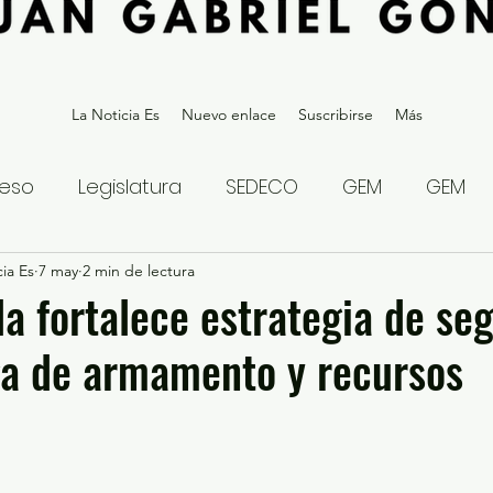
La Noticia Es
Nuevo enlace
Suscribirse
Más
eso
Legislatura
SEDECO
GEM
GEM
ia Es
statal
7 may
2 min de lectura
Gubernatura Edoméx 2023
Política y
la fortalece estrategia de se
ga de armamento y recursos
eguridad y Justicia
Denuncia Ciudadana
ios?
Opinión
Internacional
Deportes