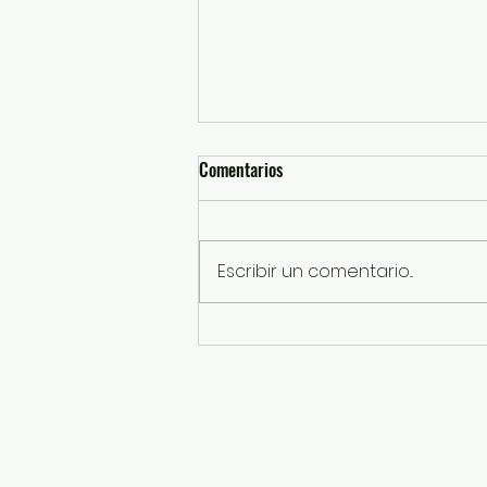
Comentarios
Escribir un comentario...
Tlalnepantla inaugura casa de
cultura Bellavista Satélite