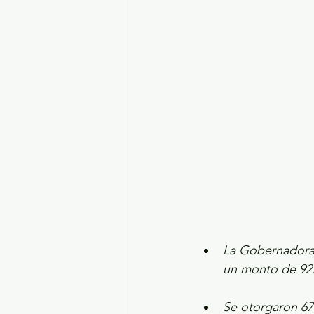
Turismo y diversión
El
Legislatura EdoMéx
Me
La Gobernadora 
un monto de 92.
Se otorgaron 67