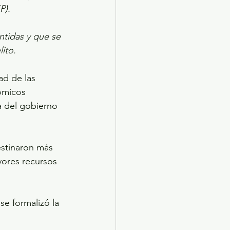
P).
tidas y que se 
ito.
d de las 
ómicos 
la del gobierno 
stinaron más 
yores recursos 
e formalizó la 