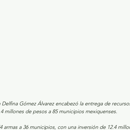
ecciones presidenciales 2024
ELECCIONES EDOME
dio Ambiente
INVESTIGACIÓN ESPECIAL
Delfina Gómez Álvarez encabezó la entrega de recursos
4 millones de pesos a 85 municipios mexiquenses.
4 armas a 36 municipios, con una inversión de 12.4 mill