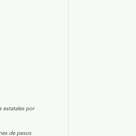
X 2024
Arte
 estatales por 
ones de pesos 