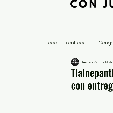
Todas las entradas
Congr
Global
Nacional
Redacción: La Notic
E
Tlalnepant
con entre
Educación y Cultura
S
¿Qué pasa en tus municip