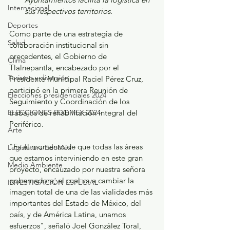
Internacional
sus respectivos territorios.
Deportes
Como parte de una estrategia de 
Salud
colaboración institucional sin 
precedentes, el Gobierno de 
Clima
Tlalnepantla, encabezado por el 
Turismo y diversión
Presidente Municipal Raciel Pérez Cruz, 
participó en la primera Reunión de 
Elecciones presidenciales 2024
Seguimiento y Coordinación de los 
ELECCIONES EDOMEX 2024
trabajos de rehabilitación integral del 
Periférico. 
Arte
"Es el momento de que todas las áreas 
Legislatura EdoMéx
que estamos interviniendo en este gran 
Medio Ambiente
proyecto, encauzado por nuestra señora 
gobernadora, el cual va a cambiar la 
INVESTIGACIÓN ESPECIAL
imagen total de una de las vialidades más 
importantes del Estado de México, del 
país, y de América Latina, unamos 
esfuerzos", señaló Joel González Toral, 