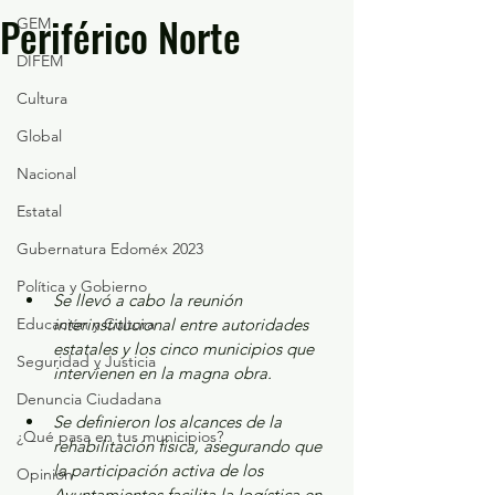
Periférico Norte
GEM
DIFEM
Cultura
Global
Nacional
Estatal
Gubernatura Edoméx 2023
Política y Gobierno
Se llevó a cabo la reunión 
Educación y Cultura
interinstitucional entre autoridades 
estatales y los cinco municipios que 
Seguridad y Justicia
intervienen en la magna obra.
Denuncia Ciudadana
Se definieron los alcances de la 
¿Qué pasa en tus municipios?
rehabilitación física, asegurando que 
la participación activa de los 
Opinión
Ayuntamientos facilita la logística en 