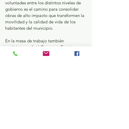
voluntades entre los distintos niveles de 
gobierno es el camino para consolidar 
obras de alto impacto que transformen la 
movilidad y la calidad de vida de los 
habitantes del municipio.
En la mesa de trabajo también 
participaron: José Cosmares Fuentes, 
miembro del Gabinete estatal; Isaac 
Montoya, Presidente Municipal de 
Naucalpan;  Daniel Serrano, Presidente 
de Cuautitlán Izcalli; Juana Carrillo, 
Presidenta Municipal de Cuautitlán; y 
María de los Ángeles Zuppa, Presidenta 
de Tepotzotlán.
¿Qué pasa en tus municipios?