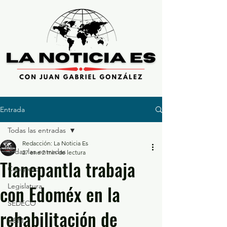
Entrada
Todas las entradas
Redacción: La Noticia Es
Todas las entradas
27 ene
2 min de lectura
Tlanepantla trabaja
Congreso
con Edoméx en la
Legislatura
SEDECO
rehabilitación de
GEM