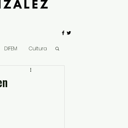
DIFEM
Cultura
 Gobierno
en
Salud
Clima