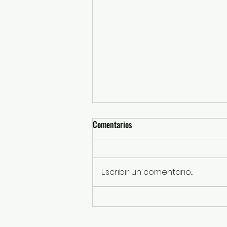
Comentarios
Escribir un comentario...
EdoMéx lidera defunciones por
enfermedades cardiovasculares;