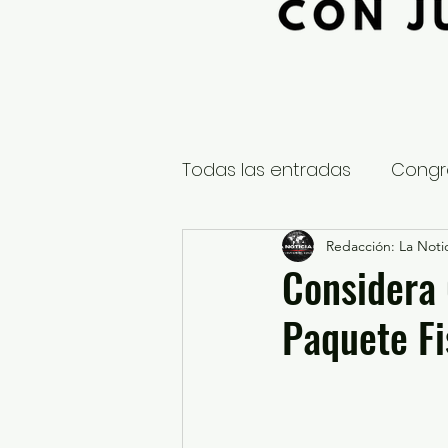
Todas las entradas
Congr
Global
Nacional
Redacción: La Notic
E
Considera 
Paquete F
Educación y Cultura
S
¿Qué pasa en tus municip