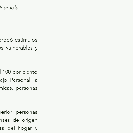
lnerable.
robó estímulos 
s vulnerables y 
 100 por ciento 
o Personal, a 
icas, personas 
rior, personas 
nses de origen 
as del hogar y 