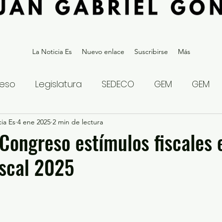
La Noticia Es
Nuevo enlace
Suscribirse
Más
eso
Legislatura
SEDECO
GEM
GEM
ia Es
statal
4 ene 2025
Gubernatura Edoméx 2023
2 min de lectura
Política y
Congreso estímulos fiscales 
iscal 2025
eguridad y Justicia
Denuncia Ciudadana
ios?
Opinión
Internacional
Deportes