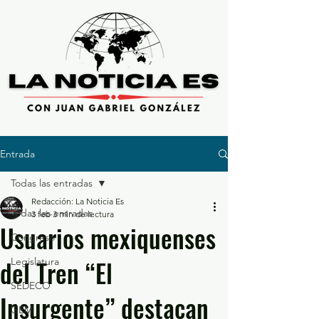
Entrada
Todas las entradas
Redacción: La Noticia Es
Todas las entradas
3 feb
3 min de lectura
Usuarios mexiquenses
Congreso
del Tren “El
Legislatura
SEDECO
Insurgente” destacan
GEM