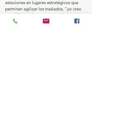
estaciones en lugares estratégicos que 
permiten agilizar los traslados, “yo creo 
que sí fue un ahorro enorme de tiempo 
porque ya no están las casetas, ya no 
tienes que estar esperando un camión 
cada cierto tiempo hasta que se llene, el 
tren aquí sale a la hora”.
La obra es un paso más en este “2026, el 
Año de las Obras en EdoMéx”, que busca 
el beneficio para las y los mexiquenses en 
lo más importante: la calidad de vida, la 
posibilidad de pasar más tiempo en 
familia, nuevas oportunidades laborales 
sin importar la distancia y la comodidad 
en los traslados.
Estatal