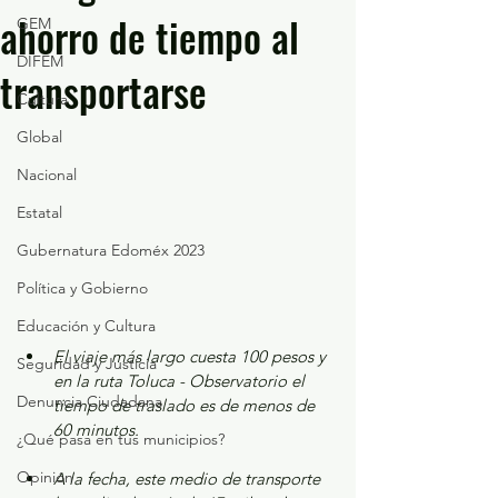
ahorro de tiempo al
GEM
DIFEM
transportarse
Cultura
Global
Nacional
Estatal
Gubernatura Edoméx 2023
Política y Gobierno
Educación y Cultura
El viaje más largo cuesta 100 pesos y 
Seguridad y Justicia
en la ruta Toluca - Observatorio el 
Denuncia Ciudadana
tiempo de traslado es de menos de 
60 minutos.
¿Qué pasa en tus municipios?
Opinión
A la fecha, este medio de transporte 