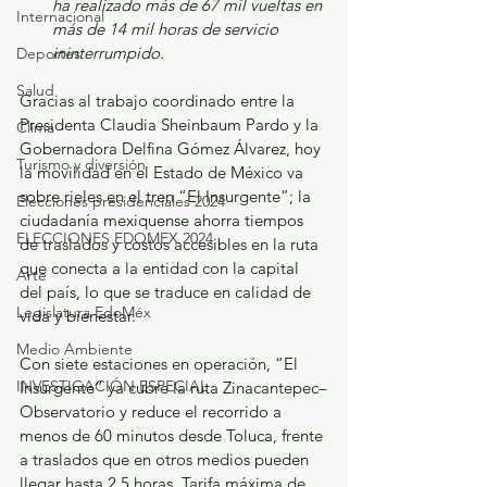
ha realizado más de 67 mil vueltas en 
Internacional
más de 14 mil horas de servicio 
ininterrumpido.
Deportes
Salud
Gracias al trabajo coordinado entre la 
Presidenta Claudia Sheinbaum Pardo y la 
Clima
Gobernadora Delfina Gómez Álvarez, hoy 
Turismo y diversión
la movilidad en el Estado de México va 
sobre rieles en el tren “El Insurgente”; la 
Elecciones presidenciales 2024
ciudadanía mexiquense ahorra tiempos 
ELECCIONES EDOMEX 2024
de traslados y costos accesibles en la ruta 
que conecta a la entidad con la capital 
Arte
del país, lo que se traduce en calidad de 
Legislatura EdoMéx
vida y bienestar.
Medio Ambiente
Con siete estaciones en operación, “El 
INVESTIGACIÓN ESPECIAL
Insurgente” ya cubre la ruta Zinacantepec–
Observatorio y reduce el recorrido a 
menos de 60 minutos desde Toluca, frente 
a traslados que en otros medios pueden 
llegar hasta 2.5 horas. Tarifa máxima de 