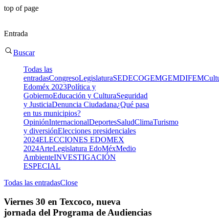
top of page
Entrada
Buscar
Todas las
entradas
Congreso
Legislatura
SEDECO
GEM
GEM
DIFEM
Cult
Edoméx 2023
Política y
Gobierno
Educación y Cultura
Seguridad
y Justicia
Denuncia Ciudadana
¿Qué pasa
en tus municipios?
Opinión
Internacional
Deportes
Salud
Clima
Turismo
y diversión
Elecciones presidenciales
2024
ELECCIONES EDOMEX
2024
Arte
Legislatura EdoMéx
Medio
Ambiente
INVESTIGACIÓN
ESPECIAL
Todas las entradas
Close
Viernes 30 en Texcoco, nueva
jornada del Programa de Audiencias