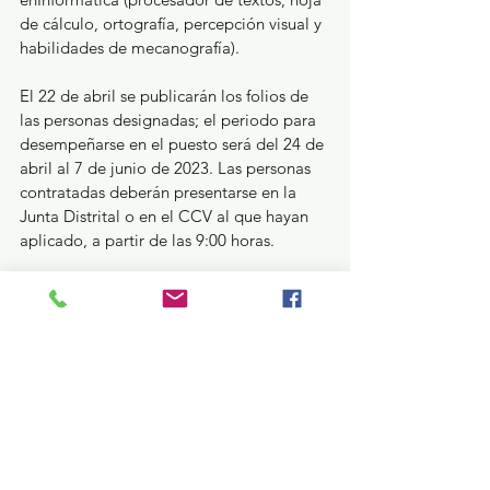
de cálculo, ortografía, percepción visual y 
habilidades de mecanografía).
El 22 de abril se publicarán los folios de 
las personas designadas; el periodo para 
desempeñarse en el puesto será del 24 de 
abril al 7 de junio de 2023. Las personas 
contratadas deberán presentarse en la 
Junta Distrital o en el CCV al que hayan 
aplicado, a partir de las 9:00 horas.
Para mayor información puedes consultar 
las cuentas de las redes institucionales del 
IEEM en YouTube y Facebook (IEEM 
Oficial); en Twitter e Instagram 
identificadas como @IEEM_MX; llamar al 
Centro de Orientación Electoral (COE) al 
800 712 4336 o enviar un mensaje de 
WhatsApp al 722 784 9978.