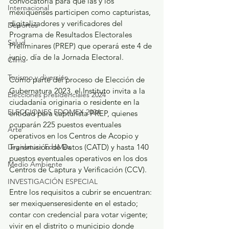
convocatoria para que las y los 
Internacional
mexiquenses participen como capturistas, 
digitalizadores y verificadores del 
Deportes
Programa de Resultados Electorales 
Salud
Preliminares (PREP) que operará este 4 de 
junio, día de la Jornada Electoral.
Clima
Turismo y diversión
Como parte del proceso de Elección de 
Gubernatura 2023, el Instituto invita a la 
Elecciones presidenciales 2024
ciudadanía originaria o residente en la 
ELECCIONES EDOMEX 2024
entidad para capturista PREP, quienes 
ocuparán 225 puestos eventuales 
Arte
operativos en los Centros de Acopio y 
Legislatura EdoMéx
Transmisión de Datos (CATD) y hasta 140 
puestos eventuales operativos en los dos 
Medio Ambiente
Centros de Captura y Verificación (CCV).
INVESTIGACIÓN ESPECIAL
Entre los requisitos a cubrir se encuentran: 
ser mexiquenseresidente en el estado; 
contar con credencial para votar vigente; 
vivir en el distrito o municipio donde 