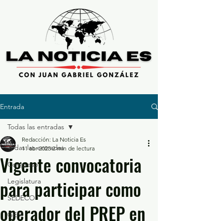
Entrada
Todas las entradas
Redacción: La Noticia Es
Todas las entradas
11 abr 2023
2 min de lectura
Vigente convocatoria
Congreso
para participar como
Legislatura
SEDECO
operador del PREP en
GEM