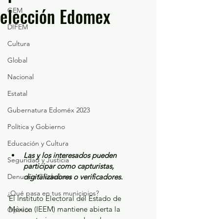
elección Edomex
GEM
DIFEM
Cultura
Global
Nacional
Estatal
Gubernatura Edoméx 2023
Política y Gobierno
Educación y Cultura
Las y los interesados pueden 
Seguridad y Justicia
participar como capturistas, 
Denuncia Ciudadana
digitalizadores o verificadores.
¿Qué pasa en tus municipios?
El Instituto Electoral del Estado de 
México (IEEM) mantiene abierta la 
Opinión