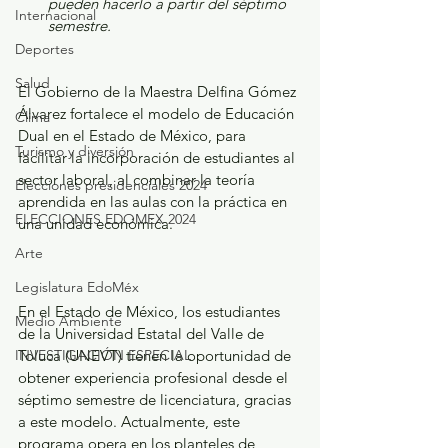
pueden hacerlo a partir del séptimo 
Internacional
semestre.
Deportes
Salud
El Gobierno de la Maestra Delfina Gómez 
Álvarez fortalece el modelo de Educación 
Clima
Dual en el Estado de México, para 
Turismo y diversión
facilitar la incorporación de estudiantes al 
sector laboral, al combinar la teoría 
Elecciones presidenciales 2024
aprendida en las aulas con la práctica en 
ELECCIONES EDOMEX 2024
una unidad económica.
Arte
Legislatura EdoMéx
En el Estado de México, los estudiantes 
Medio Ambiente
de la Universidad Estatal del Valle de 
Toluca (UNEVT) tienen la oportunidad de 
INVESTIGACIÓN ESPECIAL
obtener experiencia profesional desde el 
séptimo semestre de licenciatura, gracias 
a este modelo. Actualmente, este 
programa opera en los planteles de 