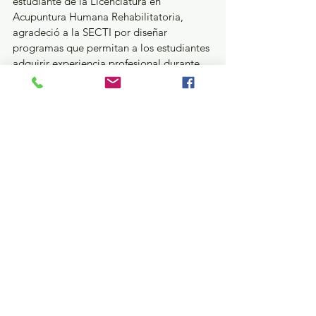
estudiante de la Licenciatura en 
Acupuntura Humana Rehabilitatoria, 
agradeció a la SECTI por diseñar 
programas que permitan a los estudiantes 
adquirir experiencia profesional durante 
un año, antes de terminar sus estudios. 
Actualmente, realiza su formación dual en 
la Clínica Integral Universitaria de la 
UNEVT.
GEM
Ver todo
Entradas recientes