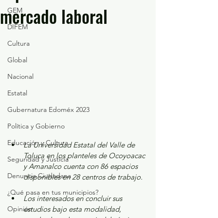
mercado laboral
GEM
DIFEM
Cultura
Global
Nacional
Estatal
Gubernatura Edoméx 2023
Política y Gobierno
Educación y Cultura
La Universidad Estatal del Valle de 
Toluca en los planteles de Ocoyoacac 
Seguridad y Justicia
y Amanalco cuenta con 86 espacios 
Denuncia Ciudadana
disponibles en 28 centros de trabajo.
¿Qué pasa en tus municipios?
Los interesados en concluir sus 
estudios bajo esta modalidad, 
Opinión