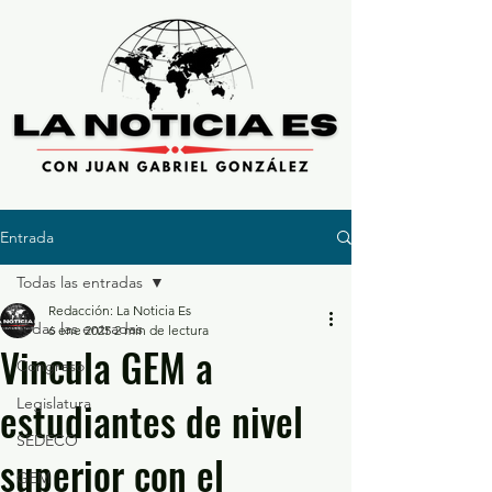
Entrada
Todas las entradas
Redacción: La Noticia Es
Todas las entradas
6 ene 2025
2 min de lectura
Vincula GEM a
Congreso
estudiantes de nivel
Legislatura
SEDECO
superior con el
GEM