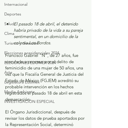
Internacional
Deportes
Salud
El pasado 18 de abril, el detenido 
habría privado de la vida a su pareja 
Clima
sentimental, en un domicilio de la 
colonia Los Bordos.
Turismo y diversión
Elecciones presidenciales 2024
Francisco Gabriel “N”, de 27 años, fue 
vinculado a proceso por el delito de 
ELECCIONES EDOMEX 2024
feminicidio de una mujer de 50 años, una 
Arte
vez que la Fiscalía General de Justicia del 
Estado de México (FGJEM) acreditó su 
Legislatura EdoMéx
probable intervención en los hechos 
Medio Ambiente
registrados el pasado 18 de abril en esta 
demarcación.
INVESTIGACIÓN ESPECIAL
El Órgano Jurisdiccional, después de 
revisar los datos de prueba aportados por 
la Representación Social, determinó 