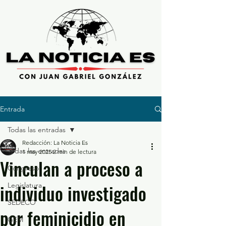
Entrada
Todas las entradas
Redacción: La Noticia Es
Todas las entradas
1 may 2025
2 min de lectura
Vinculan a proceso a
Congreso
individuo investigado
Legislatura
SEDECO
por feminicidio en
GEM