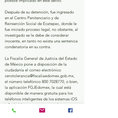
posible implicado en este delito.
Después de su detención, fue ingresado 
en el Centro Penitenciario y de 
Reinserción Social de Ecatepec, donde le 
fue iniciado proceso legal, no obstante, al 
investigado se le debe de considerar 
inocente, en tanto no exista una sentencia 
condenatoria en su contra.
La Fiscalía General de Justicia del Estado 
de México pone a disposición de la 
ciudadanía el correo electrónico 
cerotolerancia@fiscaliaedomex.gob.mx, 
el número telefónico 800 7028770, o bien, 
la aplicación FGJEdomex, la cual está 
disponible de manera gratuita para los 
teléfonos inteligentes de los sistemas iOS 
y Android, para que, en caso de 
reconocer a este sujeto como probable 
implicado en otro hecho delictivo, sea 