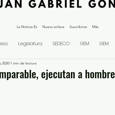
La Noticia Es
Nuevo enlace
Suscribirse
Más
eso
Legislatura
SEDECO
GEM
GEM
y 2020
statal
1 min de lectura
Gubernatura Edoméx 2023
Política y
imparable, ejecutan a hombre
eguridad y Justicia
Denuncia Ciudadana
ios?
Opinión
Internacional
Deportes