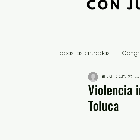
Todas las entradas
Congr
Global
Nacional
#LaNoticiaEs
22 ma
E
Violencia 
Toluca
Educación y Cultura
S
¿Qué pasa en tus municip