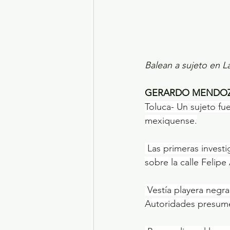
Balean a sujeto en L
GERARDO MENDO
Toluca- Un sujeto fue
mexiquense.
 Las primeras investigaciones determinaron que la víctima de unos 25 a 30 años, fue abatido 
sobre la calle Felipe
 Vestía playera negra, pantalón tipo pants azul marino, tenis gris y de complexión delgada. 
Autoridades presume