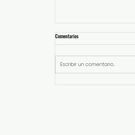
Comentarios
Escribir un comentario...
Sentencian a 13 años de prisión a
responsable de robo a transporte
público