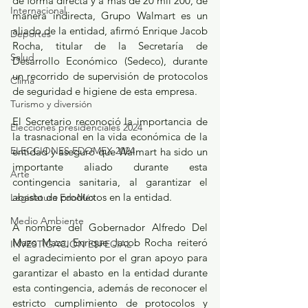
de forma directa y a más de 20 mil 200, de 
Internacional
manera indirecta, Grupo Walmart es un 
aliado de la entidad, afirmó Enrique Jacob 
Deportes
Rocha, titular de la Secretaría de 
Salud
Desarrollo Económico (Sedeco), durante 
un recorrido de supervisión de protocolos 
Clima
de seguridad e higiene de esta empresa.
Turismo y diversión
El Secretario reconoció la importancia de 
Elecciones presidenciales 2024
la trasnacional en la vida económica de la 
ELECCIONES EDOMEX 2024
entidad y aseguró que Walmart ha sido un 
importante aliado durante esta 
Arte
contingencia sanitaria, al garantizar el 
abasto de productos en la entidad.
Legislatura EdoMéx
Medio Ambiente
A nombre del Gobernador Alfredo Del 
Mazo Maza, Enrique Jacob Rocha reiteró 
INVESTIGACIÓN ESPECIAL
el agradecimiento por el gran apoyo para 
garantizar el abasto en la entidad durante 
esta contingencia, además de reconocer el 
estricto cumplimiento de protocolos y 