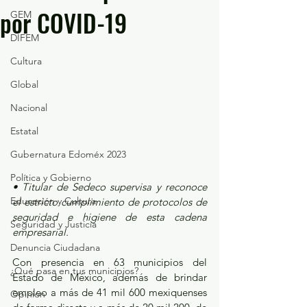
por COVID-19
GEM
DIFEM
Cultura
Global
Nacional
Estatal
Gubernatura Edoméx 2023
Política y Gobierno
• Titular de Sedeco supervisa y reconoce 
Educación y Cultura
el estricto cumplimiento de protocolos de 
seguridad e higiene de esta cadena 
Seguridad y Justicia
empresarial.
Denuncia Ciudadana
Con presencia en 63 municipios del 
¿Qué pasa en tus municipios?
Estado de México, además de brindar 
empleo a más de 41 mil 600 mexiquenses 
Opinión