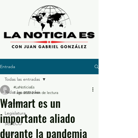
Entrada
Todas las entradas
#LaNoticiaEs
Todas las entradas
7 ago 2020
2 min de lectura
Walmart es un
Congreso
importante aliado
Legislatura
SEDECO
durante la pandemia
GEM