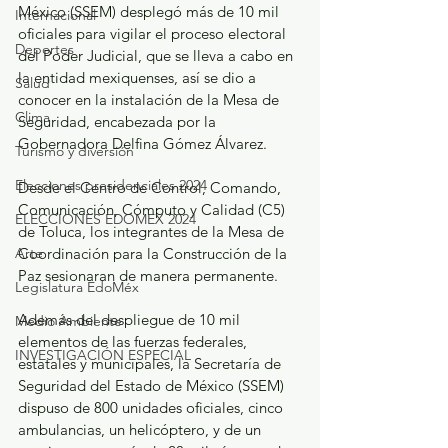
México (SSEM) desplegó más de 10 mil 
Internacional
oficiales para vigilar el proceso electoral 
Deportes
del Poder Judicial, que se lleva a cabo en 
la entidad mexiquenses, así se dio a 
Salud
conocer en la instalación de la Mesa de 
Clima
Seguridad, encabezada por la 
Gobernadora Delfina Gómez Álvarez.
Turismo y diversión
Elecciones presidenciales 2024
Desde el Centro de Control, Comando, 
Comunicación, Cómputo y Calidad (C5) 
ELECCIONES EDOMEX 2024
de Toluca, los integrantes de la Mesa de 
Arte
Coordinación para la Construcción de la 
Paz sesionaran de manera permanente.
Legislatura EdoMéx
Además del despliegue de 10 mil 
Medio Ambiente
elementos de las fuerzas federales, 
INVESTIGACIÓN ESPECIAL
estatales y municipales, la Secretaría de 
Seguridad del Estado de México (SSEM) 
dispuso de 800 unidades oficiales, cinco 
ambulancias, un helicóptero, y de un 