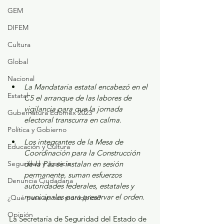
GEM
DIFEM
Cultura
Global
Nacional
La Mandataria estatal encabezó en el 
Estatal
C5 el arranque de las labores de 
vigilancia para que la jornada 
Gubernatura Edoméx 2023
electoral transcurra en calma.
Política y Gobierno
Los integrantes de la Mesa de 
Educación y Cultura
Coordinación para la Construcción 
Seguridad y Justicia
de la Paz se instalan en sesión 
permanente, suman esfuerzos 
Denuncia Ciudadana
autoridades federales, estatales y 
municipales para preservar el orden.
¿Qué pasa en tus municipios?
Opinión
La Secretaría de Seguridad del Estado de 