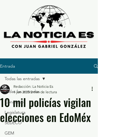
Entrada
Todas las entradas
Redacción: La Noticia Es
Todas las entradas
1 jun 2025
2 min de lectura
10 mil policías vigilan
Congreso
elecciones en EdoMéx
Legislatura
SEDECO
GEM