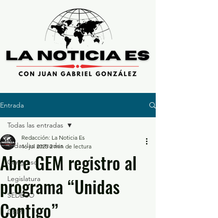
Entrada
Todas las entradas
Redacción: La Noticia Es
Todas las entradas
16 jul 2025
2 min de lectura
Abre GEM registro al
Congreso
programa “Unidas
Legislatura
SEDECO
Contigo”
GEM