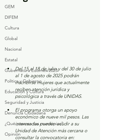
GEM
DIFEM
Cultura
Global
Nacional
Estatal
Del 15 al 18 de julio y del 30 de julio 
Gubernatura Edoméx 2023
al 1 de agosto de 2025 podrán 
Política y Gobierno
inscribirse mujeres que actualmente 
reciben atención jurídica y 
Educación y Cultura
psicológica a través de UNIDAS.
Seguridad y Justicia
El programa otorga un apoyo 
Denuncia Ciudadana
económico de nueve mil pesos. Las 
¿Qué pasa en tus municipios?
interesadas pueden acudir a su 
Unidad de Atención más cercana o 
Opinión
consultar la convocatoria en: 