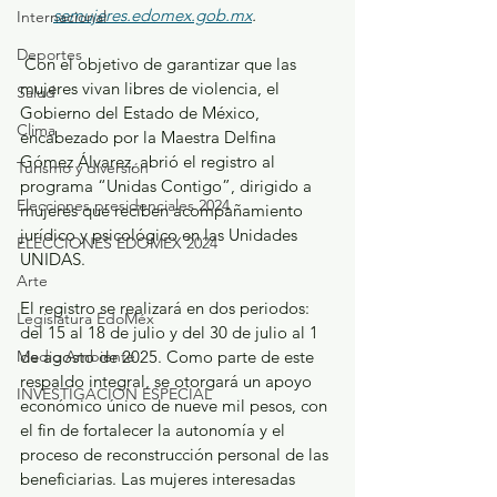
semujeres.edomex.gob.mx
.
Internacional
Deportes
 Con el objetivo de garantizar que las 
mujeres vivan libres de violencia, el 
Salud
Gobierno del Estado de México, 
Clima
encabezado por la Maestra Delfina 
Gómez Álvarez, abrió el registro al 
Turismo y diversión
programa “Unidas Contigo”, dirigido a 
Elecciones presidenciales 2024
mujeres que reciben acompañamiento 
jurídico y psicológico en las Unidades 
ELECCIONES EDOMEX 2024
UNIDAS.
Arte
El registro se realizará en dos periodos: 
Legislatura EdoMéx
del 15 al 18 de julio y del 30 de julio al 1 
Medio Ambiente
de agosto de 2025. Como parte de este 
respaldo integral, se otorgará un apoyo 
INVESTIGACIÓN ESPECIAL
económico único de nueve mil pesos, con 
el fin de fortalecer la autonomía y el 
proceso de reconstrucción personal de las 
beneficiarias. Las mujeres interesadas 