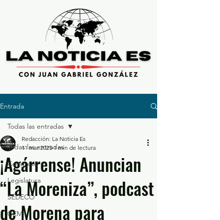
Entrada
Todas las entradas
Redacción: La Noticia Es
Todas las entradas
11 mar 2025
1 min de lectura
¡Agárrense! Anuncian
Congreso
“La Moreniza”, podcast
Legislatura
SEDECO
de Morena para
GEM