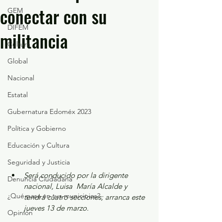
conectar con su
GEM
DIFEM
militancia
Cultura
Global
Nacional
Estatal
Gubernatura Edoméx 2023
Política y Gobierno
Educación y Cultura
Seguridad y Justicia
Será conducido por la dirigente 
Denuncia Ciudadana
nacional, Luisa  María Alcalde y 
¿Qué pasa en tus municipios?
tendrá cuatro secciones; arranca este 
jueves 13 de marzo.
Opinión