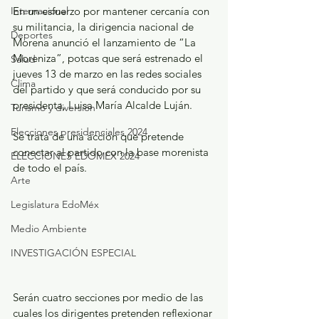
En un esfuerzo por mantener cercanía con 
Internacional
su militancia, la dirigencia nacional de 
Deportes
Morena anunció el lanzamiento de “La 
Moreniza”, potcas que será estrenado el 
Salud
jueves 13 de marzo en las redes sociales 
Clima
del partido y que será conducido por su 
presidenta, Luisa María Alcalde Luján.
Turismo y diversión
Elecciones presidenciales 2024
Se trata de una acción que pretende 
conectar al partido con la base morenista 
ELECCIONES EDOMEX 2024
de todo el país.
Arte
Legislatura EdoMéx
Medio Ambiente
INVESTIGACIÓN ESPECIAL
Serán cuatro secciones por medio de las 
cuales los dirigentes pretenden reflexionar 