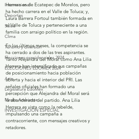
Herrera es de Ecatepec de Morelos, pero 
Internacional
ha hecho carrera en el Valle de Toluca; y, 
Deportes
Laura Barrera Fortoul también formada en 
el Valle de Toluca y perteneciente a una 
Salud
familia con arraigo político en la región.
Clima
En los últimos meses, la competencia se 
Turismo y diversión
ha cerrado a dos de las tres aspirantes. 
Elecciones presidenciales 2024
Tanto Alejandra del Moral como Ana Lilia 
Herrera han intensificado sus campañas 
ELECCIONES EDOMEX 2024
de posicionamiento hacia población 
Arte
abierta y hacia el interior del PRI. Las 
señales oficiales han formado una 
Legislatura EdoMéx
percepción que Alejandra del Moral será 
Medio Ambiente
la abanderada del partido. Ana Lilia 
Herrera es vista como la rebelde, 
INVESTIGACIÓN ESPECIAL
impulsando una campaña a 
contracorriente, con mensajes creativos y 
retadores.