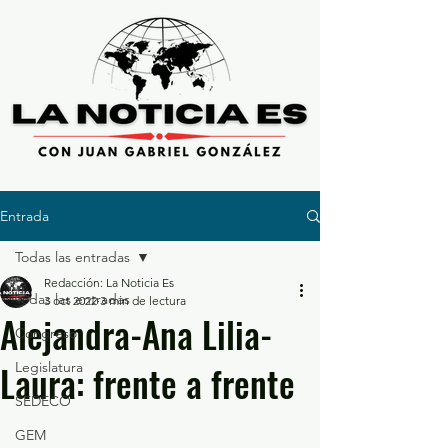
Entrada
Todas las entradas
Redacción: La Noticia Es
Todas las entradas
3 oct 2022
3 min de lectura
Alejandra-Ana Lilia-
Congreso
Laura: frente a frente
Legislatura
SEDECO
GEM