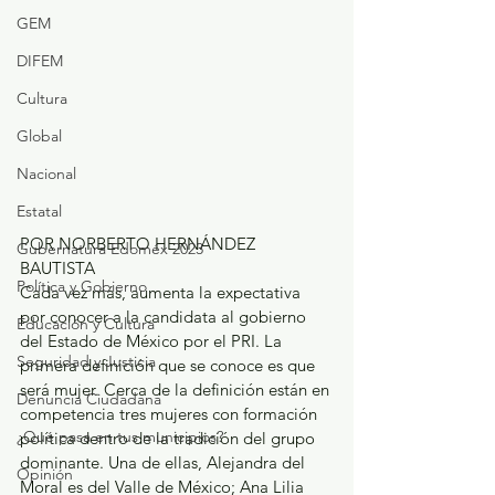
GEM
DIFEM
Cultura
Global
Nacional
Estatal
POR NORBERTO HERNÁNDEZ 
Gubernatura Edoméx 2023
BAUTISTA
Política y Gobierno
Cada vez más, aumenta la expectativa 
por conocer a la candidata al gobierno 
Educación y Cultura
del Estado de México por el PRI. La 
Seguridad y Justicia
primera definición que se conoce es que 
será mujer. Cerca de la definición están en 
Denuncia Ciudadana
competencia tres mujeres con formación 
¿Qué pasa en tus municipios?
política dentro de la tradición del grupo 
dominante. Una de ellas, Alejandra del 
Opinión
Moral es del Valle de México; Ana Lilia 