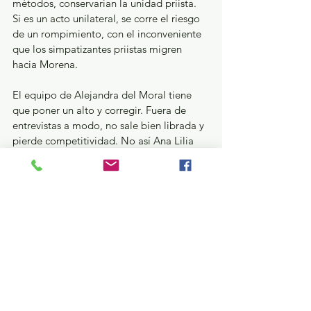
métodos, conservarían la unidad priista. 
Si es un acto unilateral, se corre el riesgo 
de un rompimiento, con el inconveniente 
que los simpatizantes priistas migren 
hacia Morena.
El equipo de Alejandra del Moral tiene 
que poner un alto y corregir. Fuera de 
entrevistas a modo, no sale bien librada y 
pierde competitividad. No así Ana Lilia 
que, en cada entrevista en medios 
nacionales, gana terreno.
Opinión
Ver todo
Entradas recientes