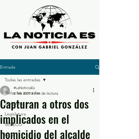
Entrada
Todas las entradas
#LaNoticiaEs
Todas las entradas
2 feb 2021
2 min de lectura
Capturan a otros dos
Congreso
implicados en el
Legislatura
SEDECO
homicidio del alcalde
GEM