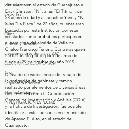
Internacional
detuvieron en el estado de Guanajuato a 
Erick Christian “N”, alias “El Titino”, de 
Deportes
28 años de edad y a Jaqueline Yanely “N, 
alias “La Flaca” de 27 años, quienes eran 
Salud
buscados por esta Institución por estar 
Clima
señalados como probables partícipes en 
el homicidio del alcalde de Valle de 
Turismo y diversión
Chalco Francisco Tenorio Contreras quien 
Elecciones presidenciales 2024
fue lesionado por disparo de arma de 
fuego el 29 de octubre del año 2019.
ELECCIONES EDOMEX 2024
Arte
Derivado de varios meses de trabajo de 
investigación de gabinete y campo 
Legislatura EdoMéx
realizado por elementos de diversas áreas 
Medio Ambiente
de la FGJEM como la Coordinación 
General de Investigación y Análisis (CGIA) 
INVESTIGACIÓN ESPECIAL
y la Policía de Investigación, fue posible 
identificar a estas personasen el municipio 
de Apaseo El Alto, en el estado de 
Guanajuato.