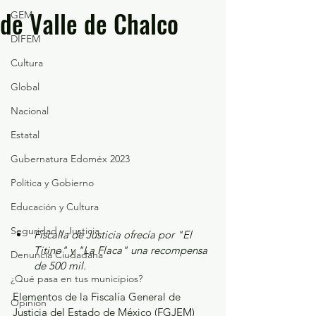
de Valle de Chalco
GEM
DIFEM
Cultura
Global
Nacional
Estatal
Gubernatura Edoméx 2023
Política y Gobierno
Educación y Cultura
Seguridad y Justicia
Fiscalía de Justicia ofrecía por "El 
Titino" y "La Flaca" una recompensa 
Denuncia Ciudadana
de 500 mil.
¿Qué pasa en tus municipios?
Elementos de la Fiscalía General de 
Opinión
Justicia del Estado de México (FGJEM) 