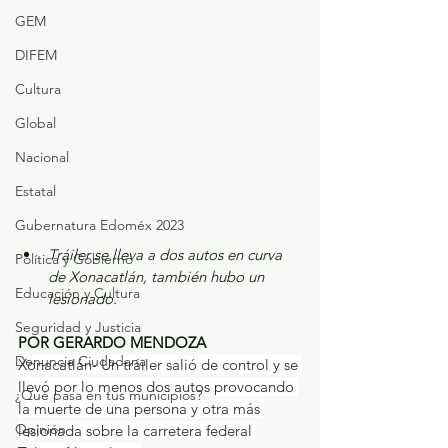
GEM
DIFEM
Cultura
Global
Nacional
Estatal
Gubernatura Edoméx 2023
Tráiler se lleva a dos autos en curva 
Política y Gobierno
de Xonacatlán, también hubo un 
Educación y Cultura
lesionado.
Seguridad y Justicia
POR GERARDO MENDOZA
Denuncia Ciudadana
Xonacatlán- Un tráiler salió de control y se 
llevó por lo menos dos autos provocando 
¿Qué pasa en tus municipios?
la muerte de una persona y otra más 
Opinión
lesionada sobre la carretera federal 