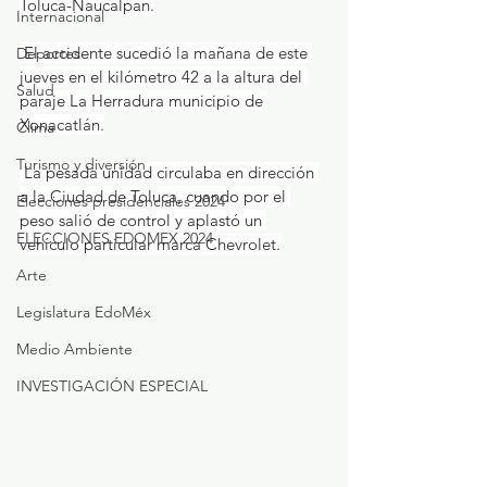
Toluca-Naucalpan.
Internacional
 El accidente sucedió la mañana de este 
Deportes
jueves en el kilómetro 42 a la altura del 
Salud
paraje La Herradura municipio de 
Xonacatlán.
Clima
Turismo y diversión
 La pesada unidad circulaba en dirección 
a la Ciudad de Toluca, cuando por el 
Elecciones presidenciales 2024
peso salió de control y aplastó un 
ELECCIONES EDOMEX 2024
vehículo particular marca Chevrolet.
Arte
Legislatura EdoMéx
Medio Ambiente
INVESTIGACIÓN ESPECIAL