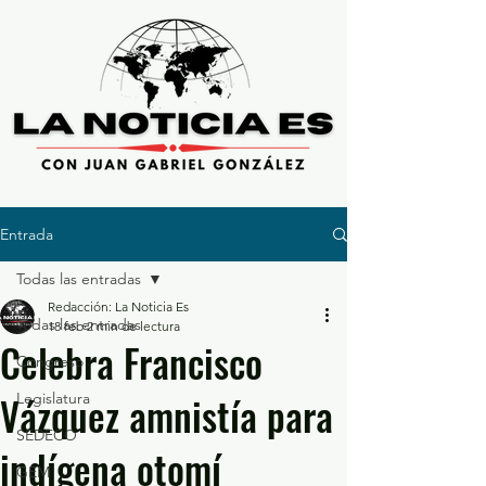
Entrada
Todas las entradas
Redacción: La Noticia Es
Todas las entradas
18 feb
2 min de lectura
Celebra Francisco
Congreso
Vázquez amnistía para
Legislatura
SEDECO
indígena otomí
GEM