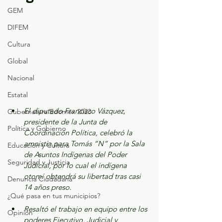
GEM
DIFEM
Cultura
Global
Nacional
Estatal
El diputado Francisco Vázquez, 
Gubernatura Edoméx 2023
presidente de la Junta de 
Política y Gobierno
Coordinación Política, celebró la 
amnistía para Tomás “N” por la Sala 
Educación y Cultura
de Asuntos Indígenas del Poder 
Seguridad y Justicia
Judicial, por lo cual el indígena 
otomí obtendrá su libertad tras casi 
Denuncia Ciudadana
14 años preso.
¿Qué pasa en tus municipios?
Resaltó el trabajo en equipo entre los 
Opinión
poderes Ejecutivo, Judicial y 