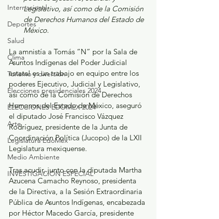
Internacional
Legislativo, así como de la Comisión 
de Derechos Humanos del Estado de 
Deportes
México.
Salud
La amnistía a Tomás “N” por la Sala de 
Clima
Asuntos Indígenas del Poder Judicial 
estatal es un trabajo en equipo entre los 
Turismo y diversión
poderes Ejecutivo, Judicial y Legislativo, 
Elecciones presidenciales 2024
así como de la Comisión de Derechos 
Humanos del Estado de México, aseguró 
ELECCIONES EDOMEX 2024
el diputado José Francisco Vázquez 
Arte
Rodríguez, presidente de la Junta de 
Coordinación Política (Jucopo) de la LXII 
Legislatura EdoMéx
Legislatura mexiquense.
Medio Ambiente
Tras acudir, junto con la diputada Martha 
INVESTIGACIÓN ESPECIAL
Azucena Camacho Reynoso, presidenta 
de la Directiva, a la Sesión Extraordinaria 
Pública de Asuntos Indígenas, encabezada 
por Héctor Macedo García, presidente 