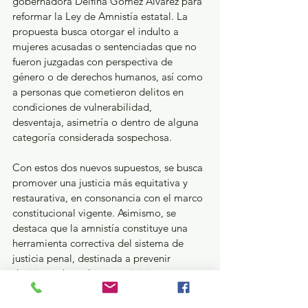
gobernadora Delfina Gómez Álvarez para 
reformar la Ley de Amnistía estatal. La 
propuesta busca otorgar el indulto a 
mujeres acusadas o sentenciadas que no 
fueron juzgadas con perspectiva de 
género o de derechos humanos, así como 
a personas que cometieron delitos en 
condiciones de vulnerabilidad, 
desventaja, asimetría o dentro de alguna 
categoría considerada sospechosa.
Con estos dos nuevos supuestos, se busca 
promover una justicia más equitativa y 
restaurativa, en consonancia con el marco 
constitucional vigente. Asimismo, se 
destaca que la amnistía constituye una 
herramienta correctiva del sistema de 
justicia penal, destinada a prevenir 
decisiones basadas en prejuicios o a 
garantizar que se consideren las 
desigualdades que pudieron afectar el 