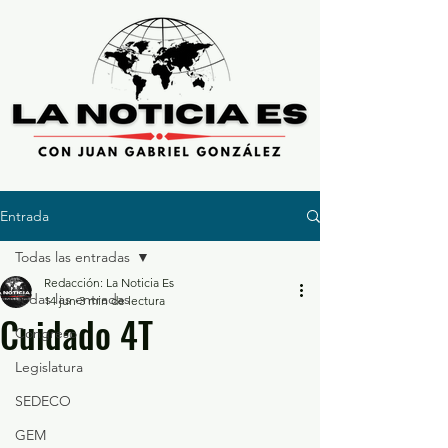
Entrada
Todas las entradas
Redacción: La Noticia Es
Todas las entradas
14 jun
3 min de lectura
Cuidado 4T
Congreso
Legislatura
SEDECO
GEM