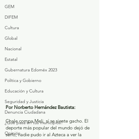
GEM
DIFEM
Cultura
Global
Nacional
Estatal
Gubernatura Edoméx 2023
Política y Gobierno
Educación y Cultura
Seguridad y Justicia
Por Norberto Hernández Bautista:
Denuncia Ciudadana
Chale compa Meli, sí se siente gacho. El 
¿Qué pasa en tus municipios?
deporte más popular del mundo dejó de 
Opinión
serlo; nadie pudo ir al Azteca a ver la 