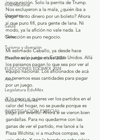
inauguración. Solo la perrita de Trump. 
Internacional
Nos excluyeron a la mala, ¿quién iba a 
Deportes
pagar tanto dinero por un boleto? Ahora 
sí que puro fifí, pura gente de lana. Ni 
Salud
modo, ya la afición no vale nada. La 
Selección es puro negocio.
Clima
Turismo y diversión
Mi estimado Caballo, ya desde hace 
mucho solo juega en Estados Unidos. Allá 
Elecciones presidenciales 2024
los paisanos pagan lo que sea por ver al 
ELECCIONES EDOMEX 2024
equipo nacional. Los aficionados de acá 
no tenemos esas cantidades para pagar 
Arte
por un juego.
Legislatura EdoMéx
Y lo peor: si quieres ver los partidos en el 
Medio Ambiente
calor del hogar, no se puede porque es 
INVESTIGACIÓN ESPECIAL
pago por evento. Ahora sí se vieron bien 
gandallas. Para no quedarme con las 
ganas de ver el partido, me lancé a la 
Plaza Wichita; vi a muchos compas, se 
veía chido. Y con la banda se echa relajo. 