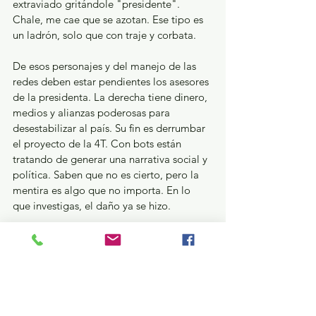
extraviado gritándole "presidente". 
Chale, me cae que se azotan. Ese tipo es 
un ladrón, solo que con traje y corbata.
De esos personajes y del manejo de las 
redes deben estar pendientes los asesores 
de la presidenta. La derecha tiene dinero, 
medios y alianzas poderosas para 
desestabilizar al país. Su fin es derrumbar 
el proyecto de la 4T. Con bots están 
tratando de generar una narrativa social y 
política. Saben que no es cierto, pero la 
mentira es algo que no importa. En lo 
que investigas, el daño ya se hizo.
Yo tengo compas, don Meli, que sí se la 
creen. Me comparten todos los videos, y 
todos en contra de la jefa Sheinbaum.
Y no van a parar. Ya no es suficiente con 
'La Mañanera del Pueblo'. Los gobiernos 
y Morena lo deben entender. La guerra 