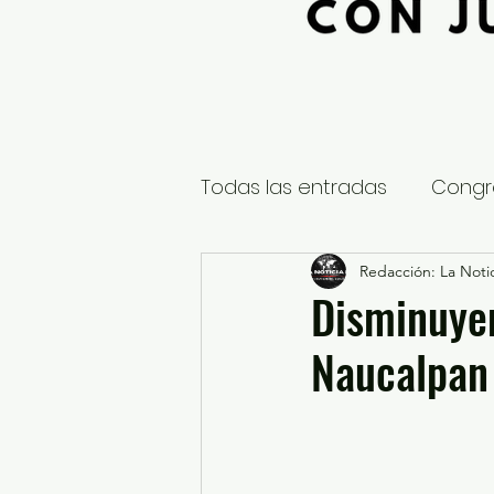
Todas las entradas
Congr
Global
Nacional
Redacción: La Notic
E
Disminuyen
Naucalpan
Educación y Cultura
S
¿Qué pasa en tus municip