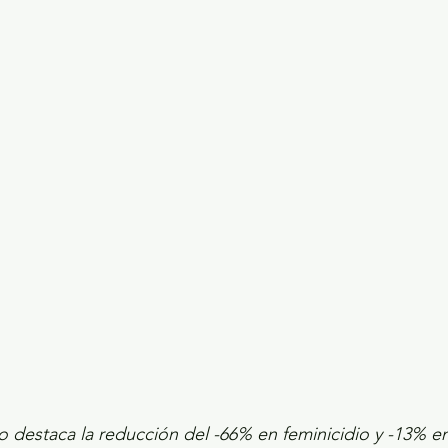
ecciones presidenciales 2024
ELECCIONES EDOME
dio Ambiente
INVESTIGACIÓN ESPECIAL
o destaca la reducción del -66% en feminicidio y -13% e