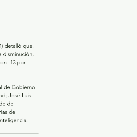
) detalló que, 
a disminución, 
con -13 por 
al de Gobierno 
ad; José Luis 
lde de 
ías de 
nteligencia.