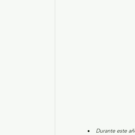
Turismo y diversión
El
Legislatura EdoMéx
Me
Durante este añ