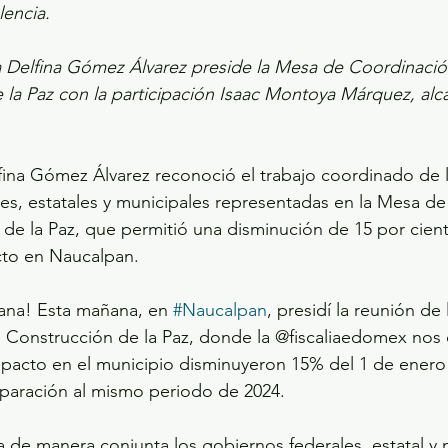
lencia.
Delfina Gómez Álvarez preside la Mesa de Coordinación
 la Paz con la participación Isaac Montoya Márquez, alc
na Gómez Álvarez reconoció el trabajo coordinado de la
es, estatales y municipales representadas en la Mesa d
 de la Paz, que permitió una disminución de 15 por cient
cto en Naucalpan.
mana! Esta mañana, en 
#Naucalpan
, presidí la reunión de
a Construcción de la Paz, donde la @fiscaliaedomex nos
impacto en el municipio disminuyeron 15% del 1 de enero
paración al mismo periodo de 2024.
 de manera conjunta los gobiernos federales, estatal y 