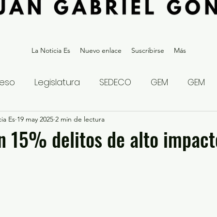
La Noticia Es
Nuevo enlace
Suscribirse
Más
eso
Legislatura
SEDECO
GEM
GEM
ia Es
statal
19 may 2025
Gubernatura Edoméx 2023
2 min de lectura
Política y
 15% delitos de alto impact
eguridad y Justicia
Denuncia Ciudadana
ios?
Opinión
Internacional
Deportes