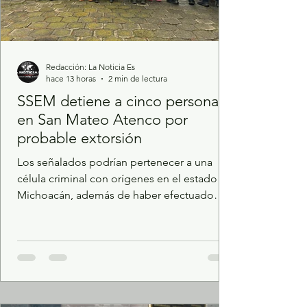
Redacción: La Noticia Es
hace 13 horas
2 min de lectura
SSEM detiene a cinco personas
en San Mateo Atenco por
probable extorsión
Los señalados podrían pertenecer a una
célula criminal con orígenes en el estado de
Michoacán, además de haber efectuado
disparos contra una vivienda. Se les
aseguraron cuatro armas de fuego, dos
vehículos, seis teléfonos celulares y el
domicilio quedó bajo resguardo. Personal
de la Policía Estatal y de la Unidad de
Inteligencia e Investigación para la