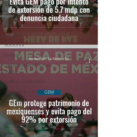
Evita GEM pago por intento
GEM
de extorsión de 5.7 mdp con
DIFEM
denuncia ciudadana
Cultura
Global
Nacional
Estatal
Redacción: La Noticia Es
Gubernatura Edoméx
2023
Política y Gobierno
Educación y Cultura
GEM
GEm protege patrimonio de
Seguridad y Justicia
mexiquenses y evita pago del
Denuncia Ciudadana
92% por extorsión
¿Qué pasa en tus
municipios?