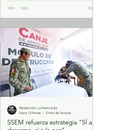
¡Mangos que! La cuota son seis, nada de
dos. El six es de cajón. Y tú, ¿cómo lo ves,
Caballo? —Las tradiciones se respetan,
compañera. Yo estoy con usted. —Está bien,
que sea un six. Así nos tocan dos botecitos
por cabeza. —Bien hecho,
Redacción: La Noticia Es
hace 13 horas
2 min de lectura
SSEM refuerza estrategia "SÍ al