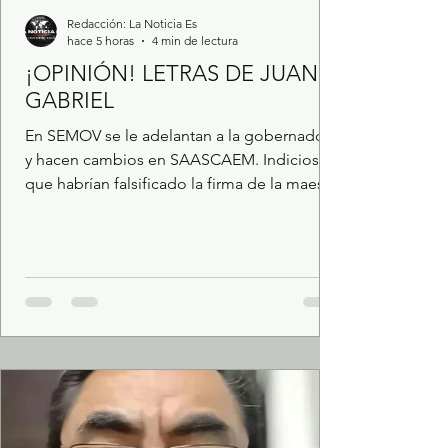
Redacción: La Noticia Es
hace 5 horas
4 min de lectura
¡OPINIÓN! LETRAS DE JUAN
GABRIEL
En SEMOV se le adelantan a la gobernadora
y hacen cambios en SAASCAEM. Indicios de
que habrían falsificado la firma de la maestra
y otros funcionarios. Sheinbaum y Delfina
trabajando a tope, pero Higinio y los suyos
en Cuba. CODHEM, el “elefante blanco” y
sus llamados a misa en medio de un
desierto. El engaño de Kalid Mohamed. No
será candidato ni a rey de las Fiestas Patrias.
POR JUAN GABRIEL GONZÁLEZ CRUZ Vaya
escándalo el que se asoma en la Secretaría
de Movilidad del Go