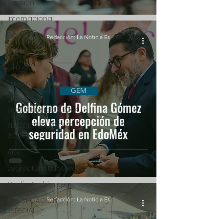
Opinión
Internacional
Deportes
Redacción: La Noticia Es
Salud
Clima
Turismo y diversión
GEM
Elecciones
Gobierno de Delfina Gómez
presidenciales 2024
eleva percepción de
ELECCIONES EDOMEX
seguridad en EdoMéx
2024
Arte
Legislatura EdoMéx
Medio Ambiente
INVESTIGACIÓN
Redacción: La Noticia Es
ESPECIAL