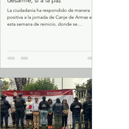
desarme, sí a la paz"
La ciudadanía ha respondido de manera
positiva a la jornada de Canje de Armas en
esta semana de reinicio, donde se
intercambiaron 105 armas, 244 granadas y
mil 670 cartuchos. Del 10 al 15 de agosto los
módulos de Atizapán de Zaragoza y
Zumpango continúan y se integran
Metepec, Xalatlaco y Texcoco. Con el
objetivo de reforzar la estrategia “Si al
Desarme, Sí a la Paz” la Secretaría de
Seguridad del Estado de México (SSEM), en
coordinación con la Secretaría de la Defensa
Nacion