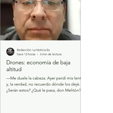
Redacción: La Noticia Es
hace 13 horas
3 min de lectura
Drones: economía de baja
altitud
—Me duele la cabeza. Ayer perdí mis lentes
y, la verdad, no recuerdo dónde los dejé. —
¿Serán estos? ¿Qué le pasa, don Melitón? Ya
se le sube el alemán. —¿Dónde los
encontraste? Me salvas, Cláusula. Sí que
estaba preocupado. Te debo dos botes. —