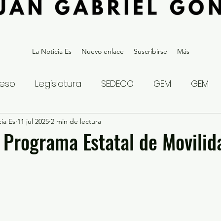
La Noticia Es
Nuevo enlace
Suscribirse
Más
eso
Legislatura
SEDECO
GEM
GEM
ia Es
statal
11 jul 2025
Gubernatura Edoméx 2023
2 min de lectura
Política y
Programa Estatal de Movilid
eguridad y Justicia
Denuncia Ciudadana
ios?
Opinión
Internacional
Deportes