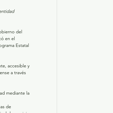
entidad 
obierno del 
ó en el 
ograma Estatal 
te, accesible y 
ense a través 
ad mediante la 
mas de 