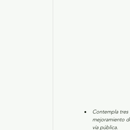
Turismo y diversión
El
Legislatura EdoMéx
Me
Contempla tres e
mejoramiento de 
vía pública.