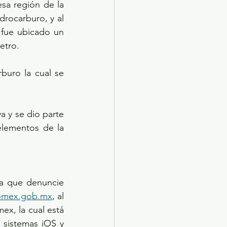
sa región de la 
rocarburo, y al 
 fue ubicado un 
etro.
buro la cual se 
a y se dio parte 
lementos de la 
ra que denuncie 
domex.gob.mx
, al 
x, la cual está 
 sistemas iOS y 