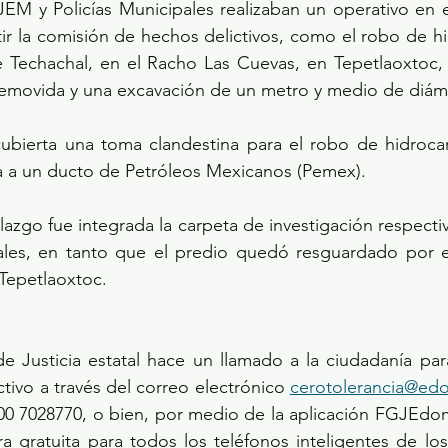
EM y Policías Municipales realizaban un operativo en e
r la comisión de hechos delictivos, como el robo de hid
je Techachal, en el Racho Las Cuevas, en Tepetlaoxtoc,
 removida y una excavación de un metro y medio de diám
cubierta una toma clandestina para el robo de hidrocar
 a un ducto de Petróleos Mexicanos (Pemex).
azgo fue integrada la carpeta de investigación respectiv
ales, en tanto que el predio quedó resguardado por e
 Tepetlaoxtoc.
de Justicia estatal hace un llamado a la ciudadanía pa
tivo a través del correo electrónico 
cerotolerancia@e
0 7028770, o bien, por medio de la aplicación FGJEdome
 gratuita para todos los teléfonos inteligentes de los