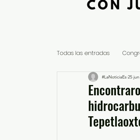
Todas las entradas
Congr
Global
Nacional
#LaNoticiaEs
25 jun
E
Encontraro
hidrocarbu
Educación y Cultura
S
Tepetlaoxt
¿Qué pasa en tus municip