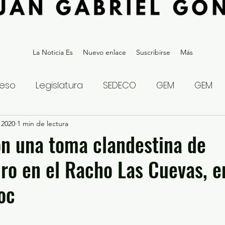
La Noticia Es
Nuevo enlace
Suscribirse
Más
eso
Legislatura
SEDECO
GEM
GEM
 2020
statal
1 min de lectura
Gubernatura Edoméx 2023
Política y
n una toma clandestina de
ro en el Racho Las Cuevas, e
eguridad y Justicia
Denuncia Ciudadana
oc
ios?
Opinión
Internacional
Deportes