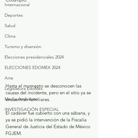
Internacional
Deportes
Salud
Clima
Turismo y diversión
Elecciones presidenciales 2024
ELECCIONES EDOMEX 2024
Arte
Hasta el momento se desconocen las 
Legislatura EdoMéx
causas del incidente, pero en el sitio ya se 
Medio Ambiente
encuentran familiares.
INVESTIGACIÓN ESPECIAL
El cadáver fue cubierto con una sábana, y 
ya se pidió la intervención de la Fiscalía 
General de Justicia del Estado de México 
FGJEM.