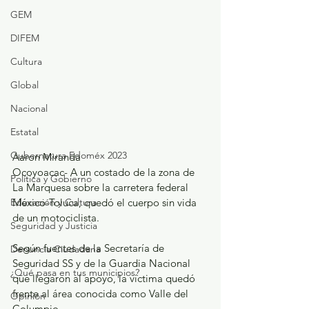
GEM
DIFEM
Cultura
Global
Nacional
Estatal
Gubernatura Edoméx 2023
Aaron Miranda
Ocoyoacac- A un costado de la zona de 
Política y Gobierno
La Marquesa sobre la carretera federal 
Educación y Cultura
México-Toluca, quedó el cuerpo sin vida 
de un motociclista.
Seguridad y Justicia
Según fuentes de la Secretaría de 
Denuncia Ciudadana
Seguridad SS y de la Guardia Nacional 
¿Qué pasa en tus municipios?
que llegaron al apoyo, la víctima quedó 
frente al área conocida como Valle del 
Opinión
Columpio.