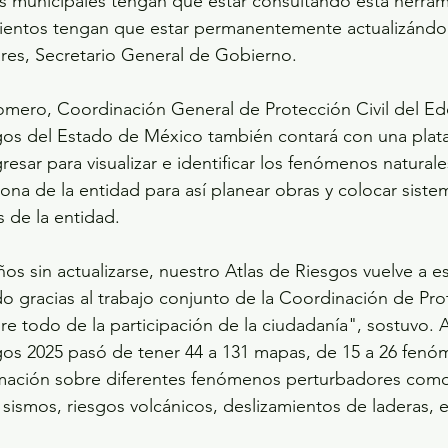
s municipales tengan que estar consultando esta herram
ientos tengan que estar permanentemente actualizándol
res, Secretario General de Gobierno.
mero, Coordinación General de Protección Civil del Ed
sgos del Estado de México también contará con una plat
resar para visualizar e identificar los fenómenos natural
ona de la entidad para así planear obras y colocar sistem
s de la entidad.
s sin actualizarse, nuestro Atlas de Riesgos vuelve a es
o gracias al trabajo conjunto de la Coordinación de Prot
bre todo de la participación de la ciudadanía", sostuvo.
gos 2025 pasó de tener 44 a 131 mapas, de 15 a 26 fenó
mación sobre diferentes fenómenos perturbadores como l
 sismos, riesgos volcánicos, deslizamientos de laderas, e