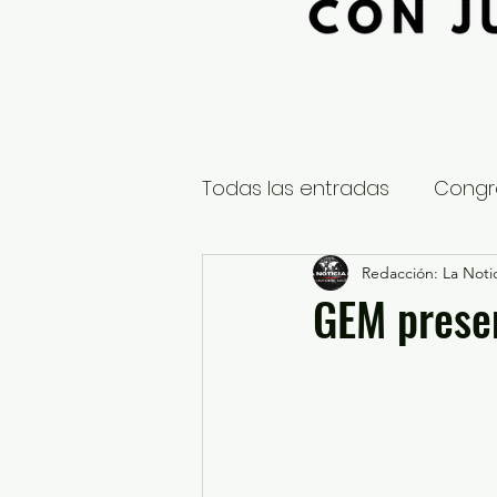
Todas las entradas
Congr
Global
Nacional
Redacción: La Notic
E
GEM prese
Educación y Cultura
S
¿Qué pasa en tus municip