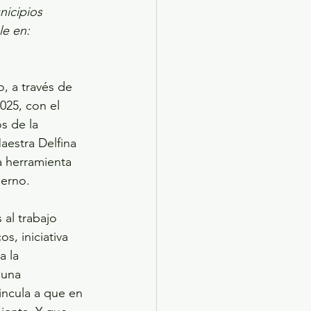
nicipios 
e en: 
, a través de 
025, con el 
s de la 
estra Delfina 
 herramienta 
ierno.
 al trabajo 
s, iniciativa 
a la 
 una 
incula a que en 