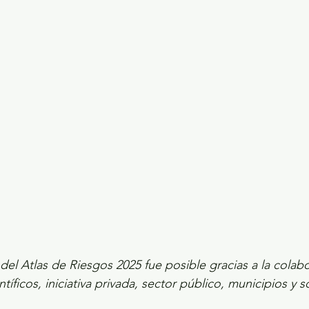
ecciones presidenciales 2024
ELECCIONES EDOME
dio Ambiente
INVESTIGACIÓN ESPECIAL
 del Atlas de Riesgos 2025 fue posible gracias a la colab
íficos, iniciativa privada, sector público, municipios y so