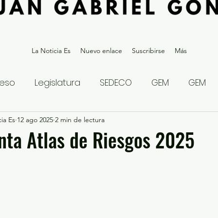
La Noticia Es
Nuevo enlace
Suscribirse
Más
eso
Legislatura
SEDECO
GEM
GEM
ia Es
statal
12 ago 2025
Gubernatura Edoméx 2023
2 min de lectura
Política y
nta Atlas de Riesgos 2025
eguridad y Justicia
Denuncia Ciudadana
ios?
Opinión
Internacional
Deportes