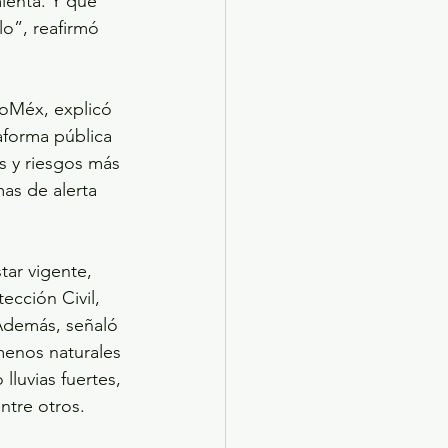
ienta. Y que 
o”, reafirmó 
oMéx, explicó 
aforma pública 
es y riesgos más 
as de alerta 
tar vigente, 
ección Civil, 
 Además, señaló 
menos naturales 
luvias fuertes, 
ntre otros.