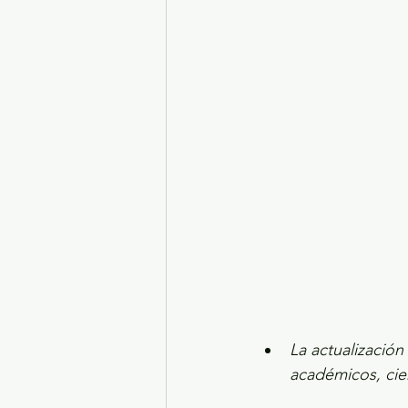
Turismo y diversión
El
Legislatura EdoMéx
Me
La actualización
académicos, cient