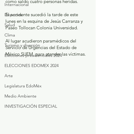
como saldo cuatro personas heridas.
Internacional
El accidente sucedió la tarde de este 
Deportes
lunes en la esquina de Jesús Carranza y 
Salud
Paseo Tollocan Colonia Universidad.
Clima
Al lugar acudieron paramédicos del 
Turismo y diversión
Servicio de Urgencias del Estado de 
México SUEM, para atender las víctimas.
Elecciones presidenciales 2024
ELECCIONES EDOMEX 2024
Arte
Legislatura EdoMéx
Medio Ambiente
INVESTIGACIÓN ESPECIAL