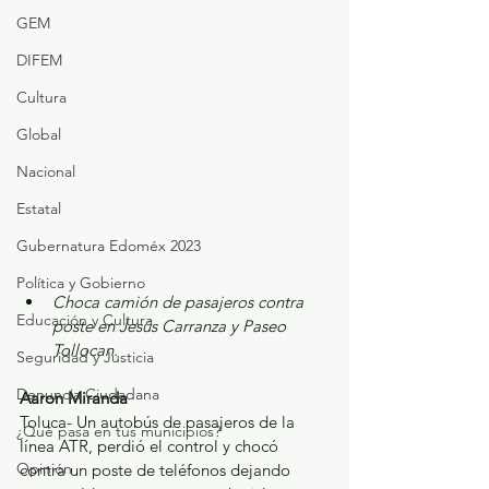
GEM
DIFEM
Cultura
Global
Nacional
Estatal
Gubernatura Edoméx 2023
Política y Gobierno
Choca camión de pasajeros contra 
Educación y Cultura
poste en Jesús Carranza y Paseo 
Tollocan.
Seguridad y Justicia
Denuncia Ciudadana
Aaron Miranda
Toluca- Un autobús de pasajeros de la 
¿Qué pasa en tus municipios?
línea ATR, perdió el control y chocó 
Opinión
contra un poste de teléfonos dejando 