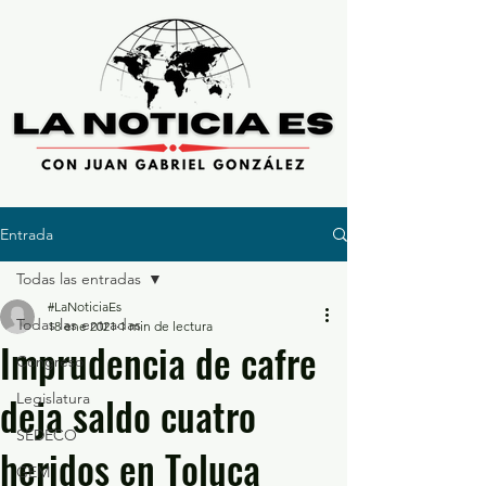
Entrada
Todas las entradas
#LaNoticiaEs
Todas las entradas
18 ene 2021
1 min de lectura
Imprudencia de cafre
Congreso
deja saldo cuatro
Legislatura
SEDECO
heridos en Toluca
GEM