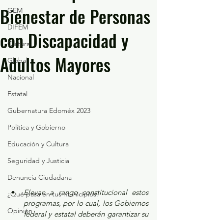
Bienestar de Personas
GEM
DIFEM
con Discapacidad y
Cultura
Adultos Mayores
Global
Nacional
Estatal
Gubernatura Edoméx 2023
Política y Gobierno
Educación y Cultura
Seguridad y Justicia
Denuncia Ciudadana
Elevan a rango constitucional estos 
¿Qué pasa en tus municipios?
programas, por lo cual, los Gobiernos 
Opinión
federal y estatal deberán garantizar su 