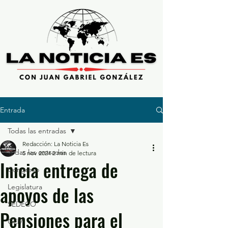
Entrada
Todas las entradas
Redacción: La Noticia Es
Todas las entradas
5 nov 2024
2 min de lectura
Inicia entrega de
Congreso
apoyos de las
Legislatura
SEDECO
Pensiones para el
GEM