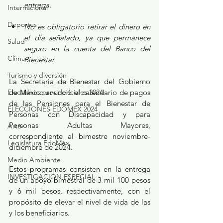
entrega.
Internacional
Deportes
No es obligatorio retirar el dinero en 
el día señalado, ya que permanece 
Salud
seguro en la cuenta del Banco del 
Clima
Bienestar.
Turismo y diversión
La Secretaría de Bienestar del Gobierno 
Elecciones presidenciales 2024
de México anunció el calendario de pagos 
de las Pensiones para el Bienestar de 
ELECCIONES EDOMEX 2024
Personas con Discapacidad y para 
Personas Adultas Mayores, 
Arte
correspondiente al bimestre noviembre-
Legislatura EdoMéx
diciembre de 2024.
Medio Ambiente
Estos programas consisten en la entrega 
INVESTIGACIÓN ESPECIAL
de un apoyo bimestral de 3 mil 100 pesos 
y 6 mil pesos, respectivamente, con el 
propósito de elevar el nivel de vida de las 
y los beneficiarios.