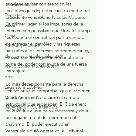
conviene revisar con atención las 
Internacional
lecciones que dejó el secuestro militar del 
Deportes
presidente venezolano Nicolás Maduro. 
En primer lugar, si los impulsores de la 
Salud
intervención pensaban que Donald Trump 
Clima
les cedería el control del país a cambio 
de entregar el petróleo y las riquezas 
Turismo y diversión
naturales a los intereses norteamericanos, 
Elecciones presidenciales 2024
fracasaron. No lograron materializar la 
toma del poder con ayuda de una fuerza 
ELECCIONES EDOMEX 2024
extranjera.
Arte
Lo más decepcionante para la derecha 
Legislatura EdoMéx
venezolana fue comprobar que el régimen 
quedó intacto. No ocurrió el cambio 
Medio Ambiente
estructural que esperaban. El 3 de enero 
INVESTIGACIÓN ESPECIAL
de 2026 fue el día de su esperanza y de su 
desengaño, no el del derrumbe del 
chavismo. El poder ejecutivo en 
Venezuela siguió operativo: el Tribunal 