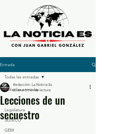
Entrada
Todas las entradas
Redacción: La Noticia Es
Todas las entradas
25 ene
3 min de lectura
Lecciones de un
Congreso
secuestro
Legislatura
SEDECO
GEM