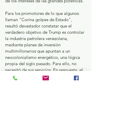
de los intereses de las grandes potencias.
Para los promotores de lo que algunos 
llaman “Corina golpes de Estado”, 
resultó devastador constatar que el 
verdadero objetivo de Trump es controlar 
la industria petrolera venezolana, 
mediante planes de inversión 
multimillonarios que apuntan a un 
neocolonialismo energético, una lógica 
propia del siglo pasado. Para ello, no 
necesitó de sus servicios. En respuesta, el 
intervencionismo militar aceleró la 
búsqueda de alternativas y alianzas entre 
países productores y consumidores, como 
China y Rusia. México también se inserta 
en esta dinámica energética. La acción 
unilateral basada en el uso de la fuerza 
reconfiguró alianzas y profundizó la 
polarización regional.