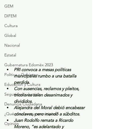
GEM
DIFEM
Cultura
Global
Nacional
Estatal
Gubernatura Edoméx 2023
PRI convoca a mesas políticas 
Política y Gobierno
municipales rumbo a una batalla 
perdida.
Educación y Cultura
Con ausencias, reclamos y pleitos, 
Seguridad y Justicia
tricolores salen desanimados y 
divididos.
Denuncia Ciudadana
Alejandra del Moral debió encabezar 
¿Qué pasa en tus municipios?
cónclaves, pero mandó a súbditos.
Juan Rodolfo remata a Ricardo 
Opinión
Moreno, “es adelantado y 