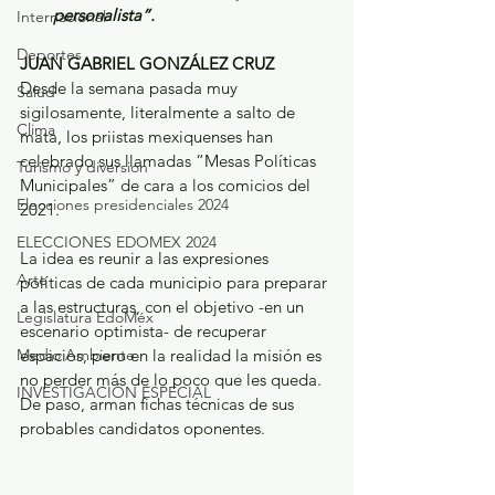
personalista”.
Internacional
Deportes
JUAN GABRIEL GONZÁLEZ CRUZ
Desde la semana pasada muy 
Salud
sigilosamente, literalmente a salto de 
Clima
mata, los priistas mexiquenses han 
celebrado sus llamadas “Mesas Políticas 
Turismo y diversión
Municipales” de cara a los comicios del 
Elecciones presidenciales 2024
2021. 
ELECCIONES EDOMEX 2024
La idea es reunir a las expresiones 
Arte
políticas de cada municipio para preparar 
a las estructuras, con el objetivo -en un 
Legislatura EdoMéx
escenario optimista- de recuperar 
Medio Ambiente
espacios, pero en la realidad la misión es 
no perder más de lo poco que les queda. 
INVESTIGACIÓN ESPECIAL
De paso, arman fichas técnicas de sus 
probables candidatos oponentes.