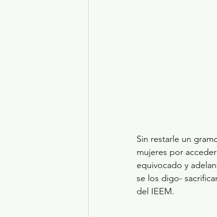
Sin restarle un gram
mujeres por acceder 
equivocado y adelant
se los digo- sacrifi
del IEEM.