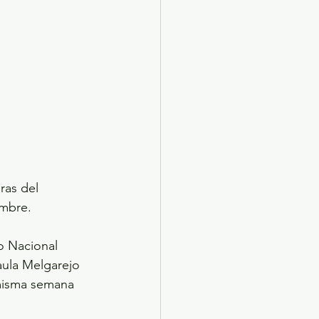
ras del 
ombre.
o Nacional 
aula Melgarejo 
 misma semana 