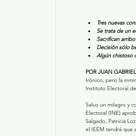
Tres nuevas cons
Se trata de un 
Sacrifican arrib
Decisión sólo be
Algún chistoso 
POR JUAN GABRIE
Irónico, pero la inm
Instituto Electoral 
Salvo un milagro y c
Electoral (INE) apro
Salgado, Patricia L
el IEEM tendrá que a