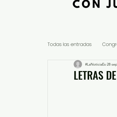
Todas las entradas
Congr
Global
Nacional
#LaNoticiaEs
28 sep
E
LETRAS DE
Educación y Cultura
S
¿Qué pasa en tus municip