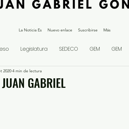
La Noticia Es
Nuevo enlace
Suscribirse
Más
eso
Legislatura
SEDECO
GEM
GEM
t 2020
statal
4 min de lectura
Gubernatura Edoméx 2023
Política y
 JUAN GABRIEL
eguridad y Justicia
Denuncia Ciudadana
ios?
Opinión
Internacional
Deportes