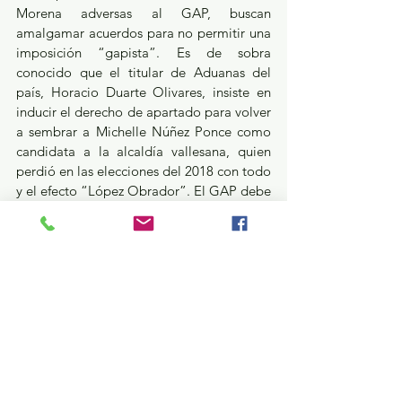
Morena adversas al GAP, buscan 
amalgamar acuerdos para no permitir una 
imposición “gapista”. Es de sobra 
conocido que el titular de Aduanas del 
país, Horacio Duarte Olivares, insiste en 
inducir el derecho de apartado para volver 
a sembrar a Michelle Núñez Ponce como 
candidata a la alcaldía vallesana, quien 
perdió en las elecciones del 2018 con todo 
y el efecto “López Obrador”. El GAP debe 
sopesar, por encima de los afectos, el 
desaseo y escarnio público al que se han 
expuesto tanto Horacio como Michelle de 
cara a la siguiente contienda. Peor aún, sí 
la vía para designar abanderados serán las 
encuestas, Horacio Duarte debe hacer 
magia o algo parecido para posicionar a 
Michelle, porque en la terna final 
seguramente aparecerán Omar Muñoz 
Burgos y la diputada federal, Marisol 