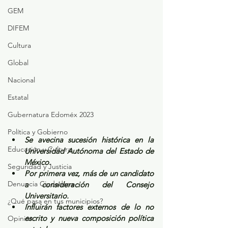
GEM
DIFEM
Cultura
Global
Nacional
Estatal
Gubernatura Edoméx 2023
Política y Gobierno
Se avecina sucesión histórica en la 
Educación y Cultura
Universidad Autónoma del Estado de 
México.
Seguridad y Justicia
Por primera vez, más de un candidato 
Denuncia Ciudadana
a consideración del Consejo 
Universitario.
¿Qué pasa en tus municipios?
Influirán factores externos de lo no 
escrito y nueva composición política 
Opinión