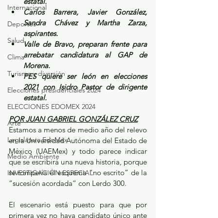
estatal.
Internacional
Carlos Barrera, Javier González, 
Sandra Chávez y Martha Zarza, 
Deportes
aspirantes.
Salud
Valle de Bravo, preparan frente para 
arrebatar candidatura al GAP de 
Clima
Morena.
Turismo y diversión
PES quiere ser león en elecciones 
2021 con Isidro Pastor de dirigente 
Elecciones presidenciales 2024
estatal.
ELECCIONES EDOMEX 2024
POR JUAN GABRIEL GONZÁLEZ CRUZ
Arte
Estamos a menos de medio año del relevo 
Legislatura EdoMéx
en la Universidad Autónoma del Estado de 
México (UAEMex) y todo parece indicar 
Medio Ambiente
que se escribirá una nueva historia, porque 
se rompería el esquema “no escrito” de la 
INVESTIGACIÓN ESPECIAL
“sucesión acordada” con Lerdo 300. 
El escenario está puesto para que por 
primera vez no haya candidato único ante 