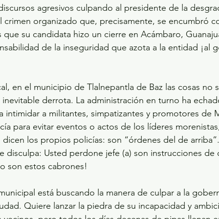
 discursos agresivos culpando al presidente de la desgrac
el crimen organizado que, precisamente, se encumbró con
s que su candidata hizo un cierre en Acámbaro, Guanaju
nsabilidad de la inseguridad que azota a la entidad ¡al 
al, en el municipio de Tlalnepantla de Baz las cosas no 
 inevitable derrota. La administración en turno ha echa
ra intimidar a militantes, simpatizantes y promotores de 
cía para evitar eventos o actos de los líderes morenista
dicen los propios policías: son “órdenes del de arriba”. 
se disculpa: Usted perdone jefe (a) son instrucciones de 
o son estos cabrones!
municipal está buscando la manera de culpar a la gober
ciudad. Quiere lanzar la piedra de su incapacidad y ambi
 vecinos, pero todos los días decenas de pipas llenan e