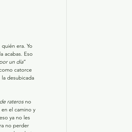
 quién era. Yo 
la acabas. Eso 
por un día
” 
n como catorce 
e la desubicada 
de rateros
 no 
en el camino y 
eso ya no les 
ra no perder 