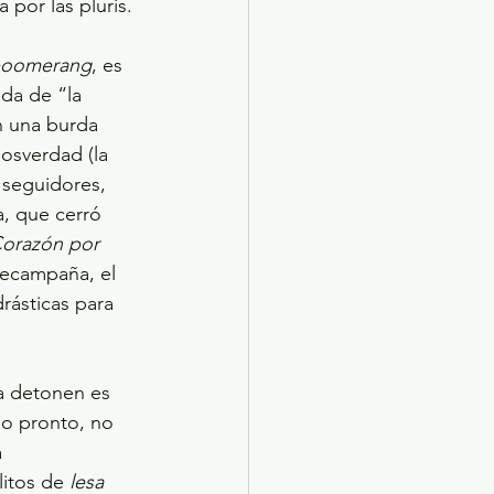
 por las pluris.
oomerang
, es 
ida de “la 
n una burda 
osverdad (la 
 seguidores, 
a, que cerró 
Corazón por 
recampaña, el 
rásticas para 
la detonen es 
lo pronto, no 
 
itos de 
lesa 