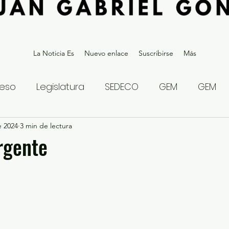
La Noticia Es
Nuevo enlace
Suscribirse
Más
eso
Legislatura
SEDECO
GEM
GEM
e 2024
statal
3 min de lectura
Gubernatura Edoméx 2023
Política y
rgente
eguridad y Justicia
Denuncia Ciudadana
ios?
Opinión
Internacional
Deportes