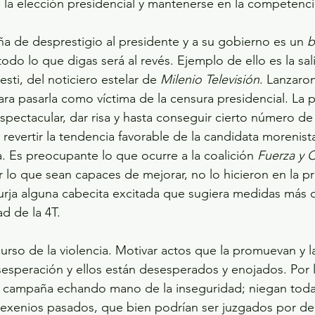
 la elección presidencial y mantenerse en la competencia
a de desprestigio al presidente y a su gobierno es un 
b
 todo lo que digas será al revés. Ejemplo de ello es la sal
sti, del noticiero estelar de 
Milenio Televisión
. Lanzaro
a pasarla como víctima de la censura presidencial. La p
spectacular, dar risa y hasta conseguir cierto número de
revertir la tendencia favorable de la candidata morenist
. Es preocupante lo que ocurre a la coalición 
Fuerza y 
r lo que sean capaces de mejorar, no lo hicieron en la p
urja alguna cabecita excitada que sugiera medidas más d
d de la 4T.
curso de la violencia. Motivar actos que la promuevan y 
esperación y ellos están desesperados y enojados. Por 
 campaña echando mano de la inseguridad; niegan toda
exenios pasados, que bien podrían ser juzgados por del