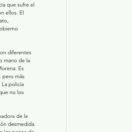
ia que sufre el 
 ellos. El 
ato, 
gobierno 
son diferentes 
do mano de la 
Morena. Es 
s, pero más 
La policía 
que no los 
nadora de la 
ción desmedida. 
n los pozos de 