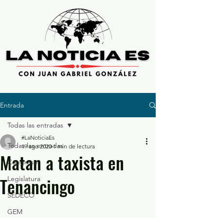
Entrada
Todas las entradas
#LaNoticiaEs
Todas las entradas
19 ago 2020
1 min de lectura
Matan a taxista en
Congreso
Tenancingo
Legislatura
SEDECO
GEM