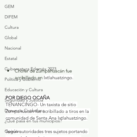
GEM
DIFEM
Cultura
Global
Nacional
Estatal
Gubernatura Edoméx 2023
Chofer de Zumpahuacán fue 
acribillado en 
Ixtlahuatzingo.
Política y Gobierno
Educación y Cultura
POR DIEGO OCAÑA
Seguridad y Justicia
TENANCINGO- Un taxista de sitio 
Denuncia Ciudadana
Zumpahuacán fue acribillado a tiros en la 
comunidad de Santa Ana Ixtlahuatzingo.
¿Qué pasa en tus municipios?
Opinión
Según autoridades tres sujetos portando 