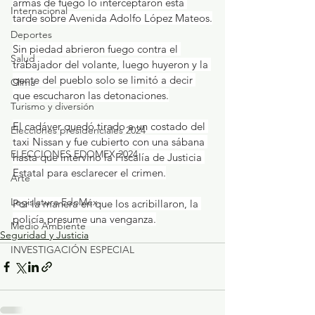
armas de fuego lo interceptaron esta 
Internacional
tarde sobre Avenida Adolfo López Mateos.
Deportes
Sin piedad abrieron fuego contra el 
Salud
trabajador del volante, luego huyeron y la 
gente del pueblo solo se limitó a decir 
Clima
que escucharon las detonaciones.
Turismo y diversión
El cadáver quedó tirado a un costado del 
Elecciones presidenciales 2024
taxi Nissan y fue cubierto con una sábana 
ELECCIONES EDOMEX 2024
hasta que intervino la Fiscalía de Justicia 
Estatal para esclarecer el crimen.
Arte
Legislatura EdoMéx
Por la manera en que los acribillaron, la 
policía presume una venganza.
Medio Ambiente
Seguridad y Justicia
INVESTIGACIÓN ESPECIAL