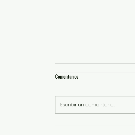
Comentarios
Escribir un comentario...
SSEM detiene a probables
responsables de robos con