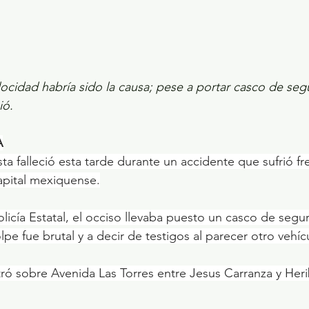
ocidad habría sido la causa; pese a portar casco de segu
ió.
A
ta falleció esta tarde durante un accidente que sufrió fr
apital mexiquense.
licía Estatal, el occiso llevaba puesto un casco de segur
lpe fue brutal y a decir de testigos al parecer otro vehícu
stró sobre Avenida Las Torres entre Jesus Carranza y Her