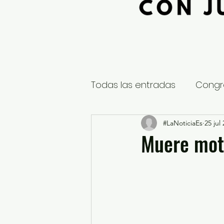
Todas las entradas
Congr
Global
Nacional
#LaNoticiaEs
25 jul
E
Muere moto
Educación y Cultura
S
¿Qué pasa en tus municip