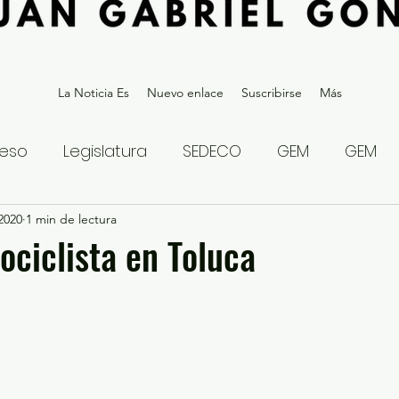
La Noticia Es
Nuevo enlace
Suscribirse
Más
eso
Legislatura
SEDECO
GEM
GEM
 2020
statal
1 min de lectura
Gubernatura Edoméx 2023
Política y
ciclista en Toluca
eguridad y Justicia
Denuncia Ciudadana
ios?
Opinión
Internacional
Deportes