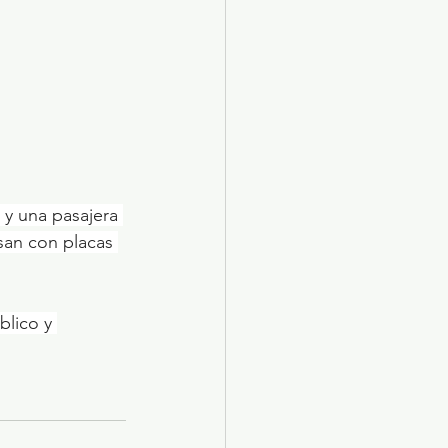
 y una pasajera 
san con placas 
lico y 