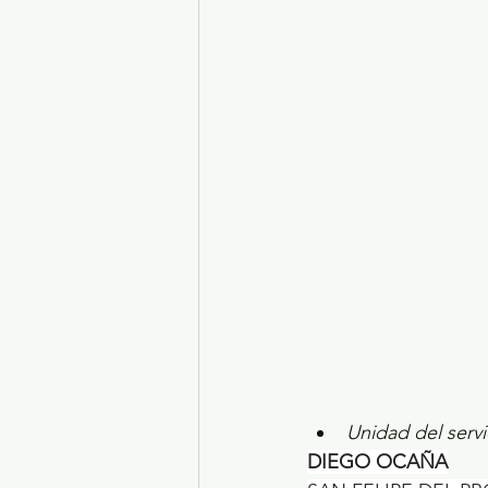
Turismo y diversión
El
Legislatura EdoMéx
Me
Unidad del serv
DIEGO OCAÑA