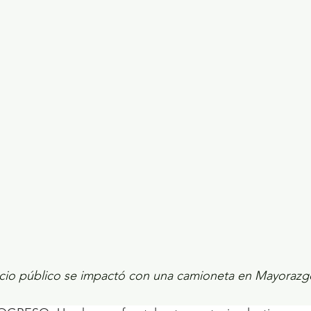
ecciones presidenciales 2024
ELECCIONES EDOME
dio Ambiente
INVESTIGACIÓN ESPECIAL
icio público se impactó con una camioneta en Mayorazg