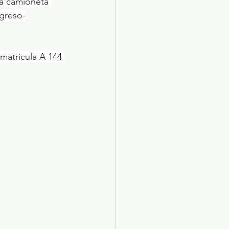
a camioneta 
ogreso-
matricula A 144 