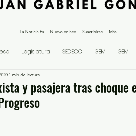
La Noticia Es
Nuevo enlace
Suscribirse
Más
eso
Legislatura
SEDECO
GEM
GEM
 2020
statal
1 min de lectura
Gubernatura Edoméx 2023
Política y
ista y pasajera tras choque 
 Progreso
eguridad y Justicia
Denuncia Ciudadana
ios?
Opinión
Internacional
Deportes