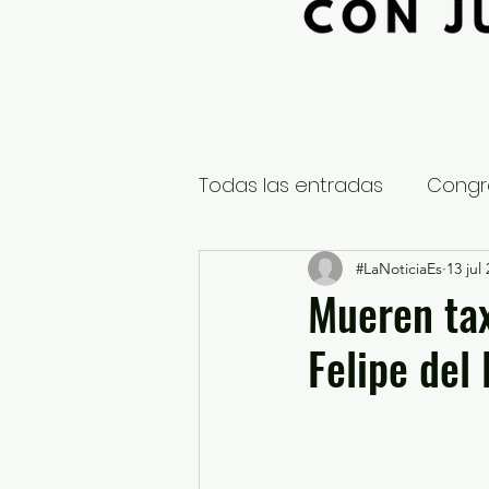
Todas las entradas
Congr
Global
Nacional
#LaNoticiaEs
13 jul
E
Mueren tax
Felipe del
Educación y Cultura
S
¿Qué pasa en tus municip