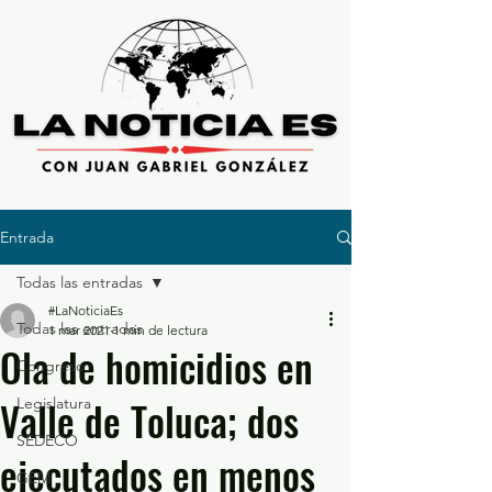
Entrada
Todas las entradas
#LaNoticiaEs
Todas las entradas
1 mar 2021
1 min de lectura
Ola de homicidios en
Congreso
Valle de Toluca; dos
Legislatura
SEDECO
ejecutados en menos
GEM