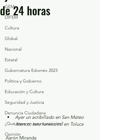
de 24 horas
GEM
DIFEM
Cultura
Global
Nacional
Estatal
Gubernatura Edoméx 2023
Política y Gobierno
Educación y Cultura
Seguridad y Justicia
Denuncia Ciudadana
Ayer un acribillado en San Mateo 
¿Qué pasa en tus municipios?
Atenco; este lunes otro en Toluca
Opinión
Aarón Miranda