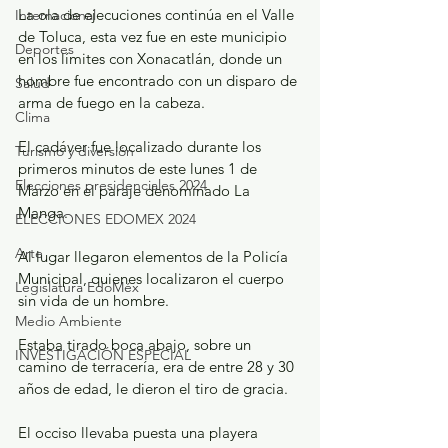
La ola de ejecuciones continúa en el Valle 
Internacional
de Toluca, esta vez fue en este municipio 
Deportes
en los límites con Xonacatlán, donde un 
hombre fue encontrado con un disparo de 
Salud
arma de fuego en la cabeza.
Clima
El cadáver fue localizado durante los 
Turismo y diversión
primeros minutos de este lunes 1 de 
Elecciones presidenciales 2024
Marzo en el paraje denominado La 
Manga.
ELECCIONES EDOMEX 2024
Arte
Al lugar llegaron elementos de la Policía 
Municipal, quienes localizaron el cuerpo 
Legislatura EdoMéx
sin vida de un hombre.
Medio Ambiente
Estaba tirado boca abajo, sobre un 
INVESTIGACIÓN ESPECIAL
camino de terracería, era de entre 28 y 30 
años de edad, le dieron el tiro de gracia.
El occiso llevaba puesta una playera 