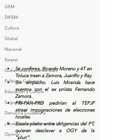
GEM
DIFEM
Cultura
Global
Nacional
Estatal
Se confirma. Ricardo Moreno y 4T en 
Gubernatura Edoméx 2023
Toluca traen a Zamora, JuanRo y Ray.
Política y Gobierno
Sin empacho. Luis Miranda hace 
eventos con el ex priista Fernando 
Educación y Cultura
Zamora.
Seguridad y Justicia
PRI-PAN-PRD pedirían al TEPJF 
atraer impugnaciones de elecciones 
Denuncia Ciudadana
locales.
¿Qué pasa en tus municipios?
Escala pleito entre dirigencias del PT; 
quieren desclavar a OGY de la 
Opinión
“pluri”.