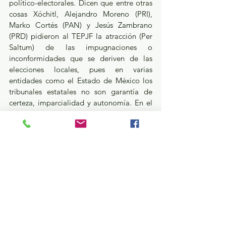
político-electorales. Dicen que entre otras 
cosas Xóchitl, Alejandro Moreno (PRI), 
Marko Cortés (PAN) y Jesús Zambrano 
(PRD) pidieron al TEPJF la atracción (Per 
Saltum) de las impugnaciones o 
inconformidades que se deriven de las 
elecciones locales, pues en varias 
entidades como el Estado de México los 
tribunales estatales no son garantía de 
certeza, imparcialidad y autonomía. En el 
caso del Edoméx, el TEEM está ataviado 
de recomendados, operadores y familiares 
ligados a los jarochos, Sergio y Alejandro 
Gutiérrez Luna y a Ricardo Moreno 
Bastida.
PT, el desastre sobre desorden…