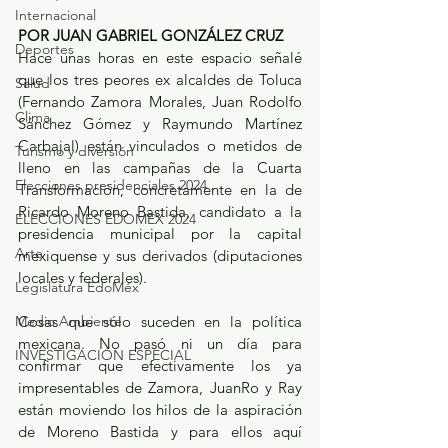
Internacional
POR JUAN GABRIEL GONZÁLEZ CRUZ
Deportes
Hace unas horas en este espacio señalé 
que los tres peores ex alcaldes de Toluca 
Salud
(Fernando Zamora Morales, Juan Rodolfo 
Clima
Sánchez Gómez y Raymundo Martínez 
Carbajal) están vinculados o metidos de 
Turismo y diversión
lleno en las campañas de la Cuarta 
Elecciones presidenciales 2024
Transformación, concretamente en la de 
Ricardo Moreno Bastida, candidato a la 
ELECCIONES EDOMEX 2024
presidencia municipal por la capital 
Arte
mexiquense y sus derivados (diputaciones 
locales y federales).
Legislatura EdoMéx
Medio Ambiente
Cosas que sólo suceden en la política 
mexicana. No pasó ni un día para 
INVESTIGACIÓN ESPECIAL
confirmar que efectivamente los ya 
impresentables de Zamora, JuanRo y Ray 
están moviendo los hilos de la aspiración 
de Moreno Bastida y para ellos aquí 